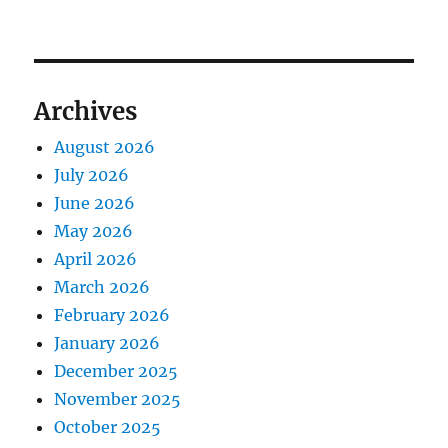
Archives
August 2026
July 2026
June 2026
May 2026
April 2026
March 2026
February 2026
January 2026
December 2025
November 2025
October 2025