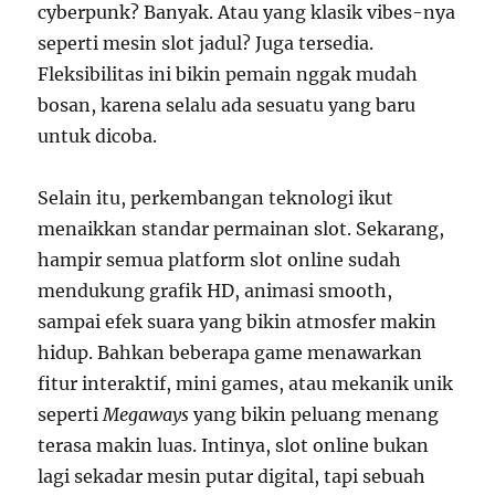
cyberpunk? Banyak. Atau yang klasik vibes-nya
seperti mesin slot jadul? Juga tersedia.
Fleksibilitas ini bikin pemain nggak mudah
bosan, karena selalu ada sesuatu yang baru
untuk dicoba.
Selain itu, perkembangan teknologi ikut
menaikkan standar permainan slot. Sekarang,
hampir semua platform slot online sudah
mendukung grafik HD, animasi smooth,
sampai efek suara yang bikin atmosfer makin
hidup. Bahkan beberapa game menawarkan
fitur interaktif, mini games, atau mekanik unik
seperti
Megaways
yang bikin peluang menang
terasa makin luas. Intinya, slot online bukan
lagi sekadar mesin putar digital, tapi sebuah