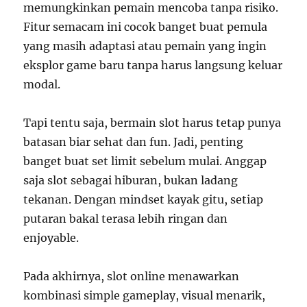
memungkinkan pemain mencoba tanpa risiko.
Fitur semacam ini cocok banget buat pemula
yang masih adaptasi atau pemain yang ingin
eksplor game baru tanpa harus langsung keluar
modal.
Tapi tentu saja, bermain slot harus tetap punya
batasan biar sehat dan fun. Jadi, penting
banget buat set limit sebelum mulai. Anggap
saja slot sebagai hiburan, bukan ladang
tekanan. Dengan mindset kayak gitu, setiap
putaran bakal terasa lebih ringan dan
enjoyable.
Pada akhirnya, slot online menawarkan
kombinasi simple gameplay, visual menarik,