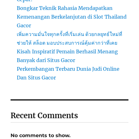
Bongkar Teknik Rahasia Mendapatkan
Kemenangan Berkelanjutan di Slot Thailand
Gacor
เพิ่มความมั่นใจทุกครั้งที่เริ่มเล่น ด้วยกลยุทธ์ใหม่ที่
ช่วยให้ สล็อต มอบประสบการณ์คุ้มค่ากว่าที่เคย
Kisah Inspiratif Pemain Berhasil Menang
Banyak dari Situs Gacor
Perkembangan Terbaru Dunia Judi Online
Dan Situs Gacor
Recent Comments
No comments to show.