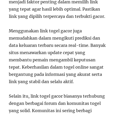
menjadi faktor penting dalam memilih link
yang tepat agar hasil lebih optimal. Pastikan
link yang dipilih terpercaya dan terbukti gacor.
Menggunakan link togel gacor juga
memudahkan dalam mengikuti prediksi dan
data keluaran terbaru secara real-time. Banyak
situs menawarkan update cepat yang
membantu pemain mengambil keputusan
tepat. Keberhasilan dalam togel online sangat
bergantung pada informasi yang akurat serta
link yang stabil dan selalu aktif.
Selain itu, link togel gacor biasanya terhubung
dengan berbagai forum dan komunitas togel
yang solid. Komunitas ini sering berbagi