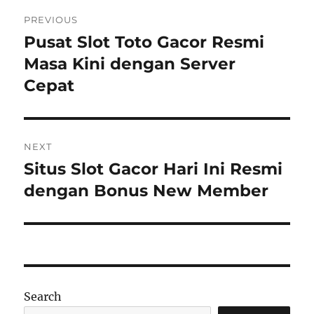
Post
PREVIOUS
navigation
Pusat Slot Toto Gacor Resmi
Previous
post:
Masa Kini dengan Server
Cepat
NEXT
Situs Slot Gacor Hari Ini Resmi
Next
post:
dengan Bonus New Member
Search