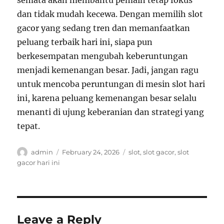
semata akan membantu pemain tetap fokus
dan tidak mudah kecewa. Dengan memilih slot
gacor yang sedang tren dan memanfaatkan
peluang terbaik hari ini, siapa pun
berkesempatan mengubah keberuntungan
menjadi kemenangan besar. Jadi, jangan ragu
untuk mencoba peruntungan di mesin slot hari
ini, karena peluang kemenangan besar selalu
menanti di ujung keberanian dan strategi yang
tepat.
Author
Posted
Tags
admin
February 24, 2026
slot
,
slot gacor
,
slot
on
gacor hari ini
Leave a Reply