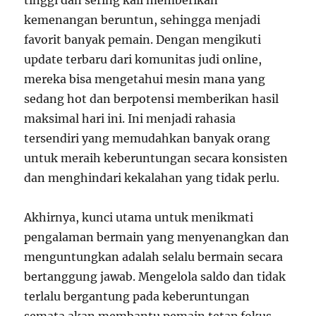
tinggi dan sering kali memberikan
kemenangan beruntun, sehingga menjadi
favorit banyak pemain. Dengan mengikuti
update terbaru dari komunitas judi online,
mereka bisa mengetahui mesin mana yang
sedang hot dan berpotensi memberikan hasil
maksimal hari ini. Ini menjadi rahasia
tersendiri yang memudahkan banyak orang
untuk meraih keberuntungan secara konsisten
dan menghindari kekalahan yang tidak perlu.
Akhirnya, kunci utama untuk menikmati
pengalaman bermain yang menyenangkan dan
menguntungkan adalah selalu bermain secara
bertanggung jawab. Mengelola saldo dan tidak
terlalu bergantung pada keberuntungan