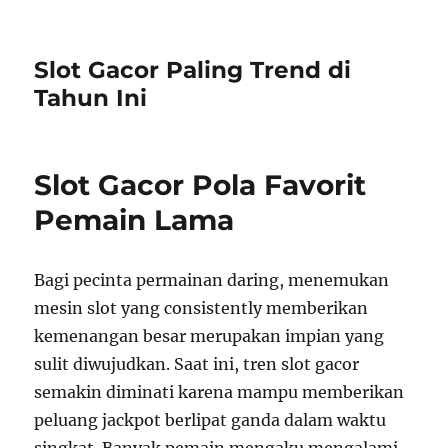
Slot Gacor Paling Trend di
Tahun Ini
Slot Gacor Pola Favorit
Pemain Lama
Bagi pecinta permainan daring, menemukan
mesin slot yang consistently memberikan
kemenangan besar merupakan impian yang
sulit diwujudkan. Saat ini, tren slot gacor
semakin diminati karena mampu memberikan
peluang jackpot berlipat ganda dalam waktu