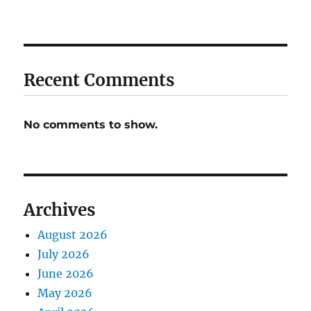
Recent Comments
No comments to show.
Archives
August 2026
July 2026
June 2026
May 2026