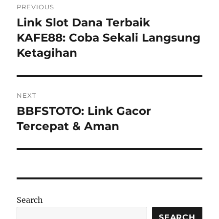
PREVIOUS
navigation
Link Slot Dana Terbaik
Previous
post:
KAFE88: Coba Sekali Langsung
Ketagihan
NEXT
BBFSTOTO: Link Gacor
Next
post:
Tercepat & Aman
Search
SEARCH