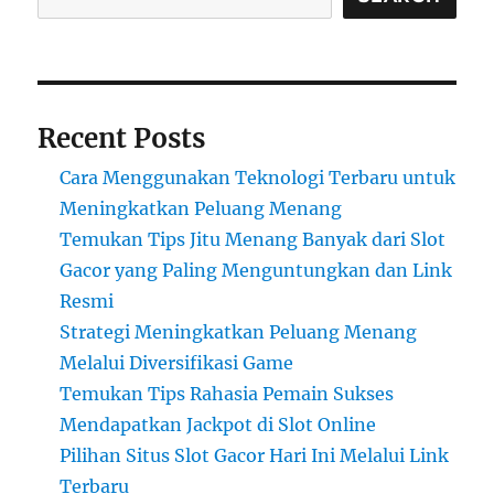
Recent Posts
Cara Menggunakan Teknologi Terbaru untuk
Meningkatkan Peluang Menang
Temukan Tips Jitu Menang Banyak dari Slot
Gacor yang Paling Menguntungkan dan Link
Resmi
Strategi Meningkatkan Peluang Menang
Melalui Diversifikasi Game
Temukan Tips Rahasia Pemain Sukses
Mendapatkan Jackpot di Slot Online
Pilihan Situs Slot Gacor Hari Ini Melalui Link
Terbaru