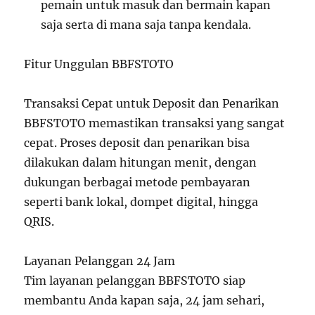
pemain untuk masuk dan bermain kapan
saja serta di mana saja tanpa kendala.
Fitur Unggulan BBFSTOTO
Transaksi Cepat untuk Deposit dan Penarikan
BBFSTOTO memastikan transaksi yang sangat
cepat. Proses deposit dan penarikan bisa
dilakukan dalam hitungan menit, dengan
dukungan berbagai metode pembayaran
seperti bank lokal, dompet digital, hingga
QRIS.
Layanan Pelanggan 24 Jam
Tim layanan pelanggan BBFSTOTO siap
membantu Anda kapan saja, 24 jam sehari,