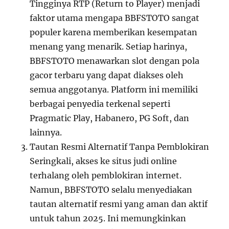
Tingginya RTP (Return to Player) menjadi
faktor utama mengapa BBFSTOTO sangat
populer karena memberikan kesempatan
menang yang menarik. Setiap harinya,
BBFSTOTO menawarkan slot dengan pola
gacor terbaru yang dapat diakses oleh
semua anggotanya. Platform ini memiliki
berbagai penyedia terkenal seperti
Pragmatic Play, Habanero, PG Soft, dan
lainnya.
Tautan Resmi Alternatif Tanpa Pemblokiran
Seringkali, akses ke situs judi online
terhalang oleh pemblokiran internet.
Namun, BBFSTOTO selalu menyediakan
tautan alternatif resmi yang aman dan aktif
untuk tahun 2025. Ini memungkinkan