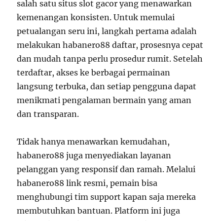
salah satu situs slot gacor yang menawarkan
kemenangan konsisten. Untuk memulai
petualangan seru ini, langkah pertama adalah
melakukan habanero88 daftar, prosesnya cepat
dan mudah tanpa perlu prosedur rumit. Setelah
terdaftar, akses ke berbagai permainan
langsung terbuka, dan setiap pengguna dapat
menikmati pengalaman bermain yang aman
dan transparan.
Tidak hanya menawarkan kemudahan,
habanero88 juga menyediakan layanan
pelanggan yang responsif dan ramah. Melalui
habanero88 link resmi, pemain bisa
menghubungi tim support kapan saja mereka
membutuhkan bantuan. Platform ini juga