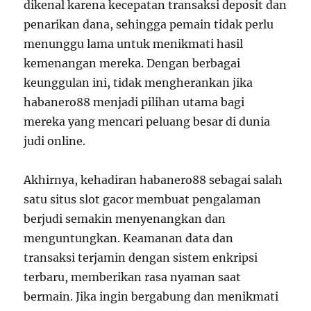
dikenal karena kecepatan transaksi deposit dan
penarikan dana, sehingga pemain tidak perlu
menunggu lama untuk menikmati hasil
kemenangan mereka. Dengan berbagai
keunggulan ini, tidak mengherankan jika
habanero88 menjadi pilihan utama bagi
mereka yang mencari peluang besar di dunia
judi online.
Akhirnya, kehadiran habanero88 sebagai salah
satu situs slot gacor membuat pengalaman
berjudi semakin menyenangkan dan
menguntungkan. Keamanan data dan
transaksi terjamin dengan sistem enkripsi
terbaru, memberikan rasa nyaman saat
bermain. Jika ingin bergabung dan menikmati