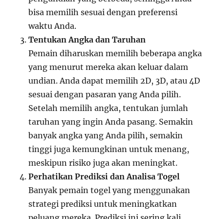
bisa memilih sesuai dengan preferensi
waktu Anda.
Tentukan Angka dan Taruhan
Pemain diharuskan memilih beberapa angka
yang menurut mereka akan keluar dalam
undian. Anda dapat memilih 2D, 3D, atau 4D
sesuai dengan pasaran yang Anda pilih.
Setelah memilih angka, tentukan jumlah
taruhan yang ingin Anda pasang. Semakin
banyak angka yang Anda pilih, semakin
tinggi juga kemungkinan untuk menang,
meskipun risiko juga akan meningkat.
Perhatikan Prediksi dan Analisa Togel
Banyak pemain togel yang menggunakan
strategi prediksi untuk meningkatkan
peluang mereka. Prediksi ini sering kali