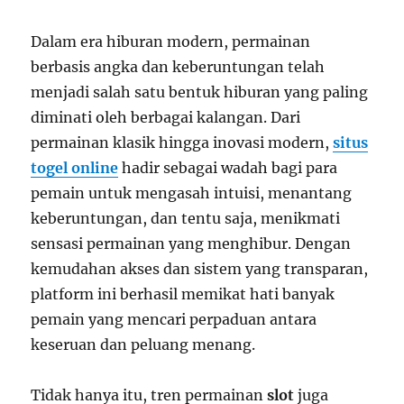
Santai
Dalam era hiburan modern, permainan
berbasis angka dan keberuntungan telah
menjadi salah satu bentuk hiburan yang paling
diminati oleh berbagai kalangan. Dari
permainan klasik hingga inovasi modern,
situs
togel online
hadir sebagai wadah bagi para
pemain untuk mengasah intuisi, menantang
keberuntungan, dan tentu saja, menikmati
sensasi permainan yang menghibur. Dengan
kemudahan akses dan sistem yang transparan,
platform ini berhasil memikat hati banyak
pemain yang mencari perpaduan antara
keseruan dan peluang menang.
Tidak hanya itu, tren permainan
slot
juga