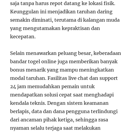
saja tanpa harus repot datang ke lokasi fisik.
Keunggulan ini menjadikan taruhan daring
semakin diminati, terutama di kalangan muda
yang mengutamakan kepraktisan dan
kecepatan.
Selain menawarkan peluang besar, keberadaan
bandar togel online juga memberikan banyak
bonus menarik yang mampu meningkatkan
modal taruhan. Fasilitas live chat dan support
24 jam memudahkan pemain untuk
mendapatkan solusi cepat saat menghadapi
kendala teknis. Dengan sistem keamanan
berlapis, data dan dana pengguna terlindungi
dari ancaman pihak ketiga, sehingga rasa
nyaman selalu terjaga saat melakukan