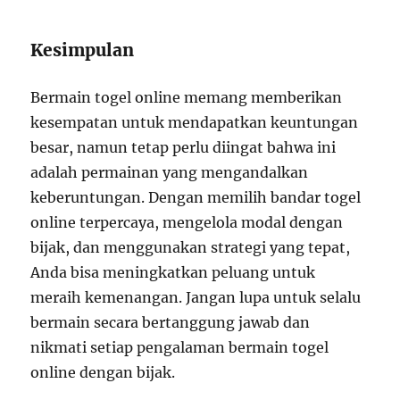
Kesimpulan
Bermain togel online memang memberikan
kesempatan untuk mendapatkan keuntungan
besar, namun tetap perlu diingat bahwa ini
adalah permainan yang mengandalkan
keberuntungan. Dengan memilih bandar togel
online terpercaya, mengelola modal dengan
bijak, dan menggunakan strategi yang tepat,
Anda bisa meningkatkan peluang untuk
meraih kemenangan. Jangan lupa untuk selalu
bermain secara bertanggung jawab dan
nikmati setiap pengalaman bermain togel
online dengan bijak.