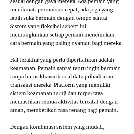
sesuai dengan gaya mereka. Ada pemain yang
menikmati permainan cepat, ada juga yang
lebih suka bermain dengan tempo santai.
Sistem yang fleksibel seperti ini
memungkinkan setiap pemain menemukan
cara bermain yang paling nyaman bagi mereka.
Hal terakhir yang perlu diperhatikan adalah
keamanan. Pemain santai tentu ingin bermain
tanpa harus khawatir soal data pribadi atau
transaksi mereka. Platform yang memiliki
sistem keamanan teruji dan terpercaya
memastikan semua aktivitas tercatat dengan
aman, memberikan rasa tenang bagi pemain.
Dengan kombinasi sistem yang mudah,