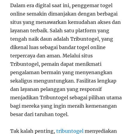
Dalam era digital saat ini, penggemar togel
online semakin dimanjakan dengan berbagai
situs yang menawarkan kemudahan akses dan
layanan terbaik. Salah satu platform yang
tengah naik daun adalah Tribuntogel, yang
dikenal luas sebagai bandar togel online
terpercaya dan aman. Melalui situs
Tribuntogel, pemain dapat menikmati
pengalaman bermain yang menyenangkan
sekaligus menguntungkan. Fasilitas lengkap
dan layanan pelanggan yang responsif
menjadikan Tribuntogel sebagai pilihan utama
bagi mereka yang ingin meraih kemenangan
besar dari taruhan togel.
Tak kalah penting,
tribuntogel
menyediakan