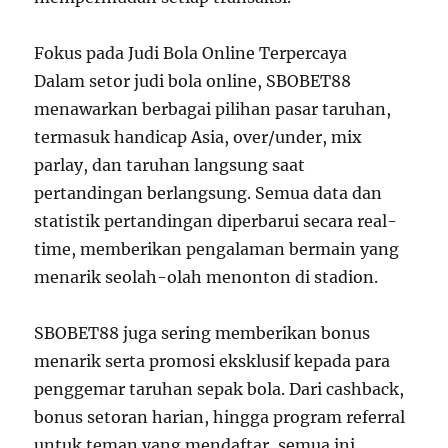
Fokus pada Judi Bola Online Terpercaya
Dalam setor judi bola online, SBOBET88
menawarkan berbagai pilihan pasar taruhan,
termasuk handicap Asia, over/under, mix
parlay, dan taruhan langsung saat
pertandingan berlangsung. Semua data dan
statistik pertandingan diperbarui secara real-
time, memberikan pengalaman bermain yang
menarik seolah-olah menonton di stadion.
SBOBET88 juga sering memberikan bonus
menarik serta promosi eksklusif kepada para
penggemar taruhan sepak bola. Dari cashback,
bonus setoran harian, hingga program referral
untuk teman yang mendaftar, semua ini