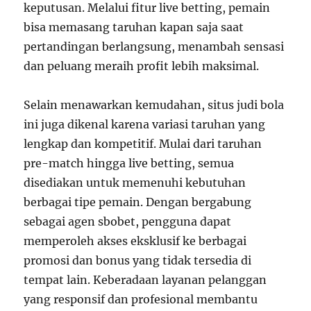
keputusan. Melalui fitur live betting, pemain
bisa memasang taruhan kapan saja saat
pertandingan berlangsung, menambah sensasi
dan peluang meraih profit lebih maksimal.
Selain menawarkan kemudahan, situs judi bola
ini juga dikenal karena variasi taruhan yang
lengkap dan kompetitif. Mulai dari taruhan
pre-match hingga live betting, semua
disediakan untuk memenuhi kebutuhan
berbagai tipe pemain. Dengan bergabung
sebagai agen sbobet, pengguna dapat
memperoleh akses eksklusif ke berbagai
promosi dan bonus yang tidak tersedia di
tempat lain. Keberadaan layanan pelanggan
yang responsif dan profesional membantu