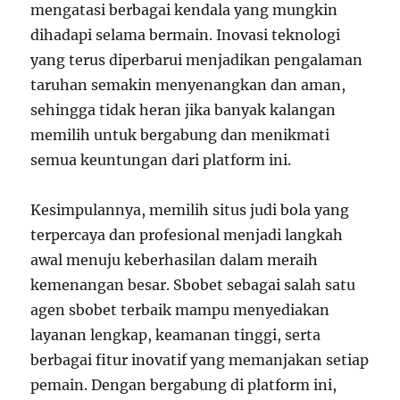
mengatasi berbagai kendala yang mungkin
dihadapi selama bermain. Inovasi teknologi
yang terus diperbarui menjadikan pengalaman
taruhan semakin menyenangkan dan aman,
sehingga tidak heran jika banyak kalangan
memilih untuk bergabung dan menikmati
semua keuntungan dari platform ini.
Kesimpulannya, memilih situs judi bola yang
terpercaya dan profesional menjadi langkah
awal menuju keberhasilan dalam meraih
kemenangan besar. Sbobet sebagai salah satu
agen sbobet terbaik mampu menyediakan
layanan lengkap, keamanan tinggi, serta
berbagai fitur inovatif yang memanjakan setiap
pemain. Dengan bergabung di platform ini,