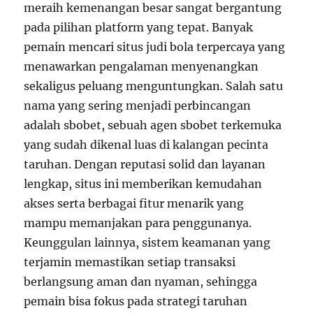
meraih kemenangan besar sangat bergantung
pada pilihan platform yang tepat. Banyak
pemain mencari situs judi bola terpercaya yang
menawarkan pengalaman menyenangkan
sekaligus peluang menguntungkan. Salah satu
nama yang sering menjadi perbincangan
adalah sbobet, sebuah agen sbobet terkemuka
yang sudah dikenal luas di kalangan pecinta
taruhan. Dengan reputasi solid dan layanan
lengkap, situs ini memberikan kemudahan
akses serta berbagai fitur menarik yang
mampu memanjakan para penggunanya.
Keunggulan lainnya, sistem keamanan yang
terjamin memastikan setiap transaksi
berlangsung aman dan nyaman, sehingga
pemain bisa fokus pada strategi taruhan