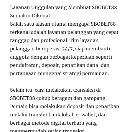
Layanan Unggulan yang Membuat SBOBET88
Semakin Dikenal
Salah satu alasan utama mengapa SBOBET88
terkenal adalah layanan pelanggan yang cepat
tanggap dan profesional. Tim layanan
pelanggan beroperasi 24/7, siap membantu
anggota dengan berbagai keperluan seperti
pendaftaran, deposit, penarikan dana, dan
pertanyaan mengenai strategi permainan.
Selain itu, cara melakukan transaksi di
SBOBET88 cukup beragam dan gampang.
Pemain bisa melakukan deposit dan penarikan
melalui transfer bank lokal, e-wallet, dan
berbagai metode digital terbaru yang
mempermudah setiap transaksi.