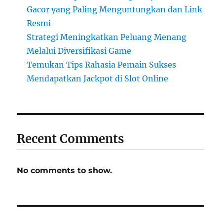
Gacor yang Paling Menguntungkan dan Link
Resmi
Strategi Meningkatkan Peluang Menang
Melalui Diversifikasi Game
Temukan Tips Rahasia Pemain Sukses
Mendapatkan Jackpot di Slot Online
Recent Comments
No comments to show.