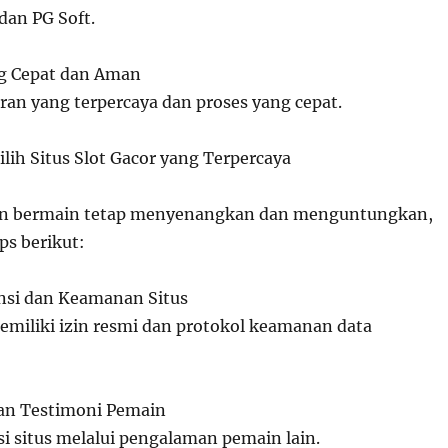
dan PG Soft.
ng Cepat dan Aman
an yang terpercaya dan proses yang cepat.
lih Situs Slot Gacor yang Terpercaya
n bermain tetap menyenangkan dan menguntungkan,
ips berikut:
sensi dan Keamanan Situs
memiliki izin resmi dan protokol keamanan data
dan Testimoni Pemain
si situs melalui pengalaman pemain lain.