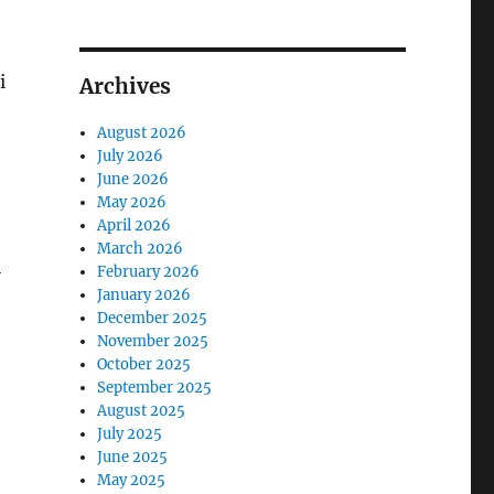
i
Archives
August 2026
July 2026
June 2026
May 2026
April 2026
March 2026
i
February 2026
January 2026
December 2025
November 2025
October 2025
September 2025
August 2025
July 2025
June 2025
May 2025