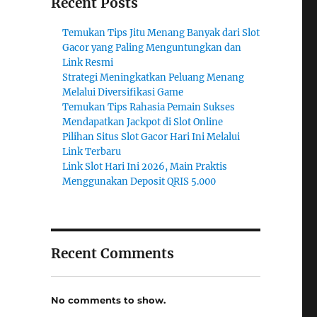
Recent Posts
Temukan Tips Jitu Menang Banyak dari Slot
Gacor yang Paling Menguntungkan dan
Link Resmi
Strategi Meningkatkan Peluang Menang
Melalui Diversifikasi Game
Temukan Tips Rahasia Pemain Sukses
Mendapatkan Jackpot di Slot Online
Pilihan Situs Slot Gacor Hari Ini Melalui
Link Terbaru
Link Slot Hari Ini 2026, Main Praktis
Menggunakan Deposit QRIS 5.000
Recent Comments
No comments to show.