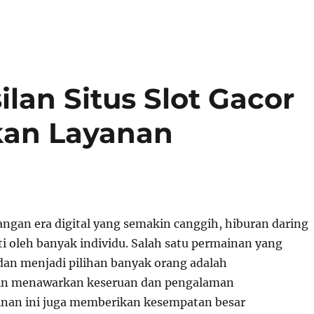
ilan Situs Slot Gacor
kan Layanan
gan era digital yang semakin canggih, hiburan daring
i oleh banyak individu. Salah satu permainan yang
dan menjadi pilihan banyak orang adalah
lain menawarkan keseruan dan pengalaman
inan ini juga memberikan kesempatan besar