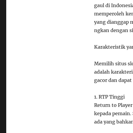
gaul di Indones
memperoleh keme
yang dianggap 
ngkan dengan sit
Karakteristik ya
Memilih situs sl
adalah karakteri
gacor dan dapat 
1. RTP Tinggi
Return to Playe
kepada pemain. 
ada yang bahka