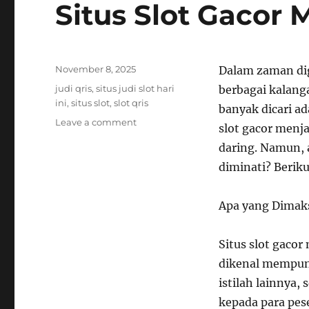
Situs Slot Gacor
Posted
November 8, 2025
Dalam zaman digi
on
Tags
judi qris
,
situs judi slot hari
berbagai kalang
ini
,
situs slot
,
slot qris
banyak dicari a
on
Leave a comment
slot gacor menja
Keamanan
daring. Namun, 
dan
Privasi
diminati? Berik
Data
Pemain
Apa yang Dimaks
di
Situs
Slot
Situs slot gacor
Gacor
dikenal mempuny
Modern
istilah lainnya
kepada para pese