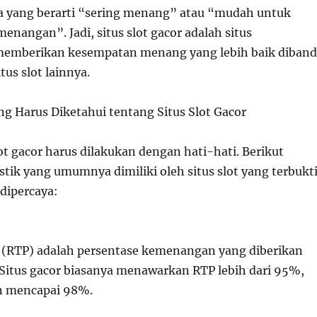
ia yang berarti “sering menang” atau “mudah untuk
nangan”. Jadi, situs slot gacor adalah situs
memberikan kesempatan menang yang lebih baik diband
us slot lainnya.
ng Harus Diketahui tentang Situs Slot Gacor
ot gacor harus dilakukan dengan hati-hati. Berikut
stik yang umumnya dimiliki oleh situs slot yang terbukt
dipercaya:
r (RTP) adalah persentase kemenangan yang diberikan
Situs gacor biasanya menawarkan RTP lebih dari 95%,
n mencapai 98%.