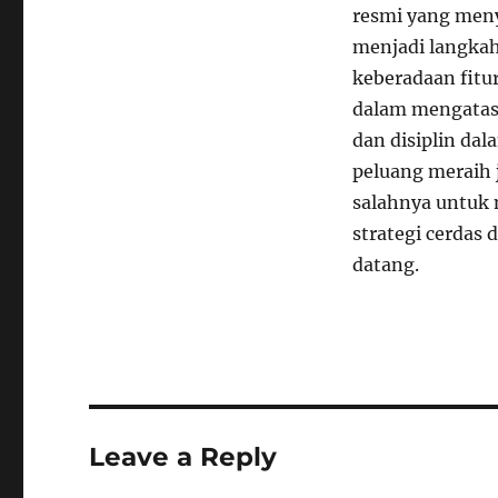
resmi yang meny
menjadi langkah
keberadaan fitu
dalam mengatasi
dan disiplin dal
peluang meraih j
salahnya untuk 
strategi cerdas
datang.
Leave a Reply