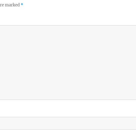
 are marked
*