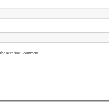
 the next time I comment.