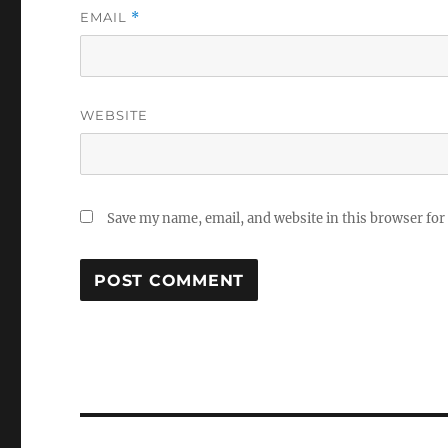
EMAIL
*
WEBSITE
Save my name, email, and website in this browser for
Post