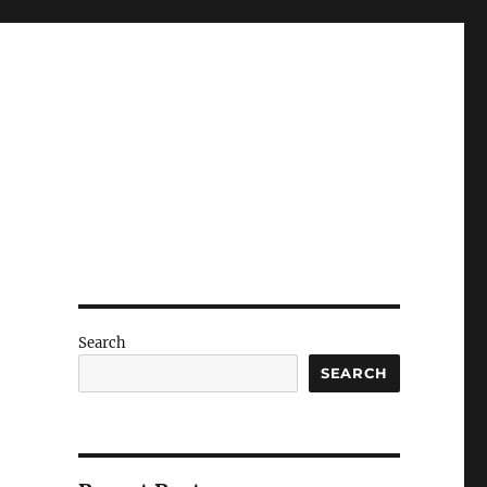
Search
SEARCH