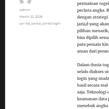
permainan togel
Author
admin
pecinta angka. 
Posted
March 22, 2026
dengan strategi
on
Tags
jari 4d
,
jari4d
,
jari4d login
jari4d yang aka
pilihan menarik,
bisa dipilih ses
para pemain kin
aman dari peran
Dalam dunia toge
selalu diakses u
login yang mu
hasil secara rea
saja. Teknologi
keamanan data p
menebak angka t