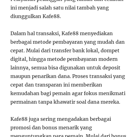
ini menjadi salah satu nilai tambah yang
diunggulkan Kafe88.
Dalam hal transaksi, Kafe88 menyediakan
berbagai metode pembayaran yang mudah dan
cepat. Mulai dari transfer bank lokal, dompet
digital, hingga metode pembayaran modern
lainnya, semua bisa digunakan untuk deposit
maupun penarikan dana. Proses transaksi yang
cepat dan transparan ini memberikan
kemudahan bagi pemain agar fokus menikmati
permainan tanpa khawatir soal dana mereka.
Kafe88 juga sering mengadakan berbagai
promosi dan bonus menarik yang
menguntungkan para pemain. Mulai dari bonus