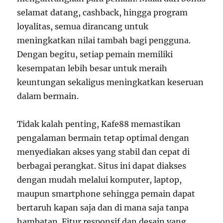
selamat datang, cashback, hingga program
loyalitas, semua dirancang untuk
meningkatkan nilai tambah bagi pengguna.
Dengan begitu, setiap pemain memiliki
kesempatan lebih besar untuk meraih
keuntungan sekaligus meningkatkan keseruan
dalam bermain.
Tidak kalah penting, Kafe88 memastikan
pengalaman bermain tetap optimal dengan
menyediakan akses yang stabil dan cepat di
berbagai perangkat. Situs ini dapat diakses
dengan mudah melalui komputer, laptop,
maupun smartphone sehingga pemain dapat
bertaruh kapan saja dan di mana saja tanpa
hambatan. Fitur responsif dan desain yang