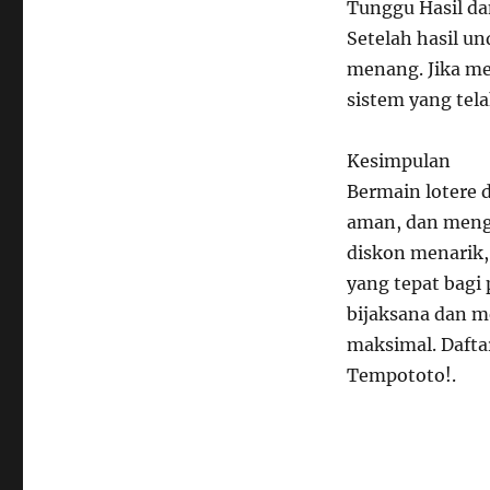
Tunggu Hasil d
Setelah hasil u
menang. Jika m
sistem yang tela
Kesimpulan
Bermain lotere
aman, dan meng
diskon menarik,
yang tepat bagi
bijaksana dan 
maksimal. Dafta
Tempototo!.