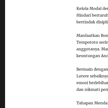
Kelola Modal de
Hindari bertaru
bertindak disipl
Manfaatkan Bon
Tempototo seri
anggotanya. Ma
keuntungan And
Bermain dengan
Lotere sebaikny
emosi berlebiha
dan nikmati pe
Tahapan Mendaf