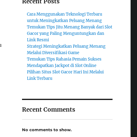
Recent Posts
Cara Menggunakan Teknologi Terbaru
untuk Meningkatkan Peluang Menang
Temukan Tips Jitu Menang Banyak dari Slot
Gacor yang Paling Menguntungkan dan
Link Resmi
u
Strategi Meningkatkan Peluang Menang
Melalui Diversifikasi Game
Temukan Tips Rahasia Pemain Sukses
Mendapatkan Jackpot di Slot Online
Pilihan Situs Slot Gacor Hari Ini Melalui
Link Terbaru
Recent Comments
No comments to show.