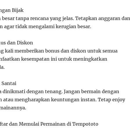
ngan Bijak
h besar tanpa rencana yang jelas. Tetapkan anggaran da
in agar tidak mengalami kerugian besar.
us dan Diskon
ng kali memberikan bonus dan diskon untuk semua
nfaatkan kesempatan ini untuk meningkatkan
a.
 Santai
a dinikmati dengan tenang. Jangan bermain dengan
n atau mengharapkan keuntungan instan. Tetap enjoy
rmainannya.
tar dan Memulai Permainan di Tempototo