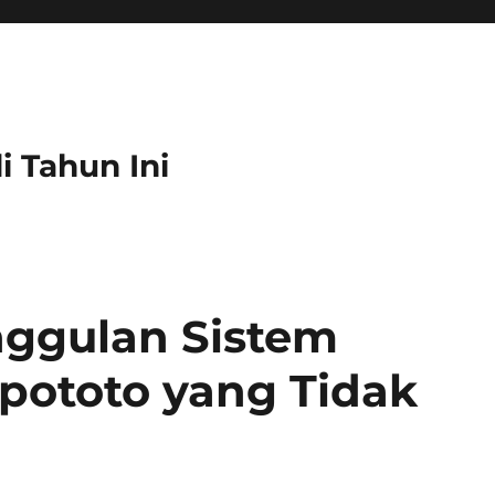
i Tahun Ini
ggulan Sistem
ototo yang Tidak