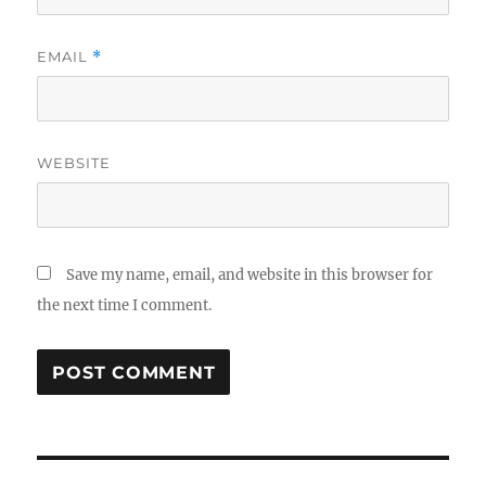
EMAIL
*
WEBSITE
Save my name, email, and website in this browser for
the next time I comment.
Post