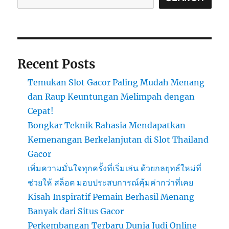
Recent Posts
Temukan Slot Gacor Paling Mudah Menang
dan Raup Keuntungan Melimpah dengan
Cepat!
Bongkar Teknik Rahasia Mendapatkan
Kemenangan Berkelanjutan di Slot Thailand
Gacor
เพิ่มความมั่นใจทุกครั้งที่เริ่มเล่น ด้วยกลยุทธ์ใหม่ที่
ช่วยให้ สล็อต มอบประสบการณ์คุ้มค่ากว่าที่เคย
Kisah Inspiratif Pemain Berhasil Menang
Banyak dari Situs Gacor
Perkembangan Terbaru Dunia Judi Online