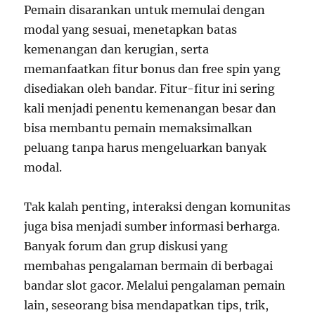
Pemain disarankan untuk memulai dengan
modal yang sesuai, menetapkan batas
kemenangan dan kerugian, serta
memanfaatkan fitur bonus dan free spin yang
disediakan oleh bandar. Fitur-fitur ini sering
kali menjadi penentu kemenangan besar dan
bisa membantu pemain memaksimalkan
peluang tanpa harus mengeluarkan banyak
modal.
Tak kalah penting, interaksi dengan komunitas
juga bisa menjadi sumber informasi berharga.
Banyak forum dan grup diskusi yang
membahas pengalaman bermain di berbagai
bandar slot gacor. Melalui pengalaman pemain
lain, seseorang bisa mendapatkan tips, trik,