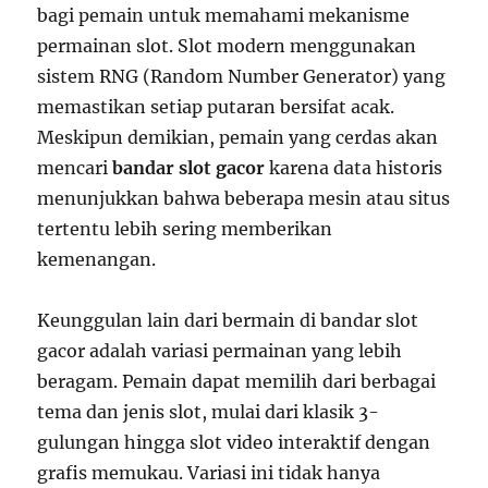
bagi pemain untuk memahami mekanisme
permainan slot. Slot modern menggunakan
sistem RNG (Random Number Generator) yang
memastikan setiap putaran bersifat acak.
Meskipun demikian, pemain yang cerdas akan
mencari
bandar slot gacor
karena data historis
menunjukkan bahwa beberapa mesin atau situs
tertentu lebih sering memberikan
kemenangan.
Keunggulan lain dari bermain di bandar slot
gacor adalah variasi permainan yang lebih
beragam. Pemain dapat memilih dari berbagai
tema dan jenis slot, mulai dari klasik 3-
gulungan hingga slot video interaktif dengan
grafis memukau. Variasi ini tidak hanya