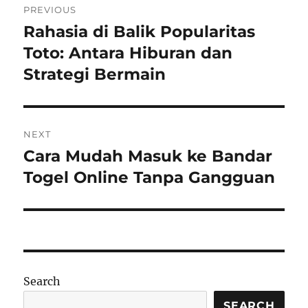
PREVIOUS
navigation
Rahasia di Balik Popularitas
Previous
post:
Toto: Antara Hiburan dan
Strategi Bermain
NEXT
Cara Mudah Masuk ke Bandar
Next
post:
Togel Online Tanpa Gangguan
Search
SEARCH