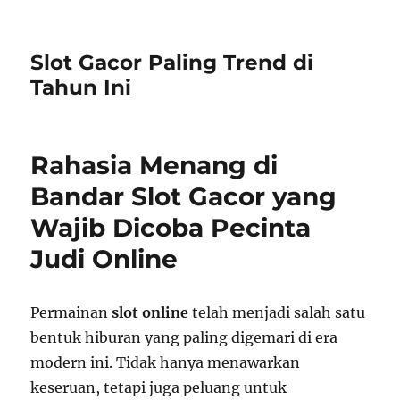
Slot Gacor Paling Trend di
Tahun Ini
Rahasia Menang di
Bandar Slot Gacor yang
Wajib Dicoba Pecinta
Judi Online
Permainan
slot online
telah menjadi salah satu
bentuk hiburan yang paling digemari di era
modern ini. Tidak hanya menawarkan
keseruan, tetapi juga peluang untuk