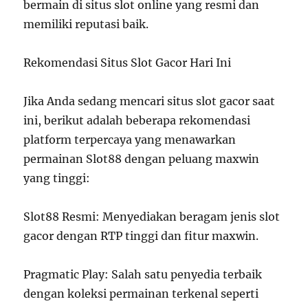
bermain di situs slot online yang resmi dan
memiliki reputasi baik.
Rekomendasi Situs Slot Gacor Hari Ini
Jika Anda sedang mencari situs slot gacor saat
ini, berikut adalah beberapa rekomendasi
platform terpercaya yang menawarkan
permainan Slot88 dengan peluang maxwin
yang tinggi:
Slot88 Resmi: Menyediakan beragam jenis slot
gacor dengan RTP tinggi dan fitur maxwin.
Pragmatic Play: Salah satu penyedia terbaik
dengan koleksi permainan terkenal seperti