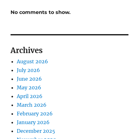
No comments to show.
Archives
August 2026
July 2026
June 2026
May 2026
April 2026
March 2026
February 2026
January 2026
December 2025