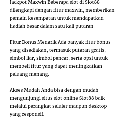
Jackpot Maxwin Beberapa slot di Slot88
dilengkapi dengan fitur maxwin, memberikan
pemain kesempatan untuk mendapatkan
hadiah besar dalam satu kali putaran.
Fitur Bonus Menarik Ada banyak fitur bonus
yang disediakan, termasuk putaran gratis,
simbol liar, simbol pencar, serta opsi untuk
membeli fitur yang dapat meningkatkan
peluang menang.
Akses Mudah Anda bisa dengan mudah
mengunjungi situs slot online Slot88 baik
melalui perangkat seluler maupun desktop
yang responsif.