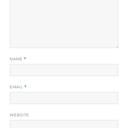
NAME
*
EMAIL
*
WEBSITE