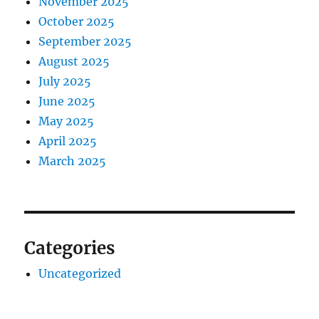
November 2025
October 2025
September 2025
August 2025
July 2025
June 2025
May 2025
April 2025
March 2025
Categories
Uncategorized