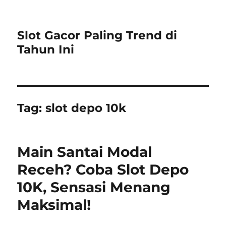
Slot Gacor Paling Trend di
Tahun Ini
Tag:
slot depo 10k
Main Santai Modal
Receh? Coba Slot Depo
10K, Sensasi Menang
Maksimal!