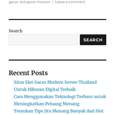
on
on
gacor
,
slot gacor maxwin
Leave a comment
Main
Santai
Modal
Receh?
Coba
Search
Slot
Depo
SEARCH
10K,
Sensasi
Menang
Maksimal!
Recent Posts
Situs Slot Gacor Modern Server Thailand
Untuk Hiburan Digital Terbaik
Cara Menggunakan Teknologi Terbaru untuk
Meningkatkan Peluang Menang
Temukan Tips Jitu Menang Banyak dari Slot