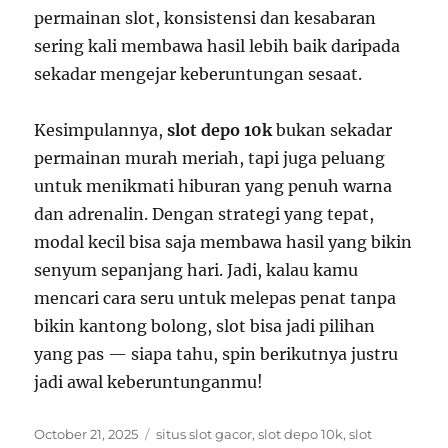
permainan slot, konsistensi dan kesabaran
sering kali membawa hasil lebih baik daripada
sekadar mengejar keberuntungan sesaat.
Kesimpulannya,
slot depo 10k
bukan sekadar
permainan murah meriah, tapi juga peluang
untuk menikmati hiburan yang penuh warna
dan adrenalin. Dengan strategi yang tepat,
modal kecil bisa saja membawa hasil yang bikin
senyum sepanjang hari. Jadi, kalau kamu
mencari cara seru untuk melepas penat tanpa
bikin kantong bolong, slot bisa jadi pilihan
yang pas — siapa tahu, spin berikutnya justru
jadi awal keberuntunganmu!
Posted
Tags
October 21, 2025
situs slot gacor
,
slot depo 10k
,
slot