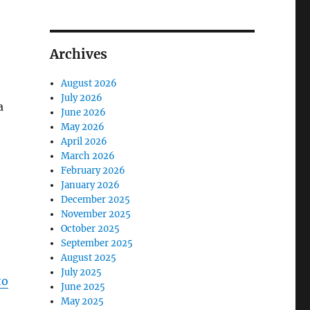
Archives
August 2026
July 2026
a
June 2026
May 2026
April 2026
March 2026
February 2026
January 2026
December 2025
November 2025
October 2025
September 2025
August 2025
July 2025
to
June 2025
May 2025