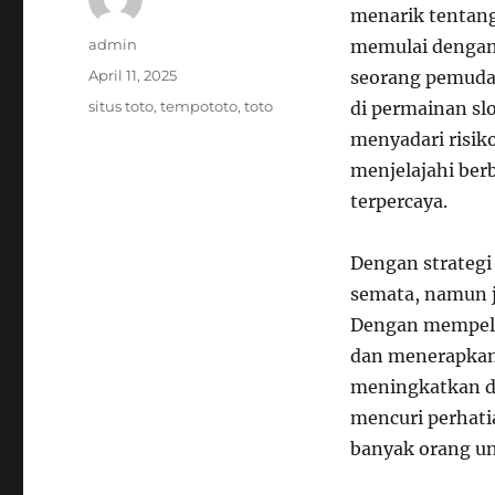
menarik tentang
Author
admin
memulai dengan m
Posted
April 11, 2025
seorang pemuda
on
Tags
situs toto
,
tempototo
,
toto
di permainan sl
menyadari risiko
menjelajahi berb
terpercaya.
Dengan strategi
semata, namun 
Dengan mempelaj
dan menerapkan 
meningkatkan de
mencuri perhati
banyak orang u