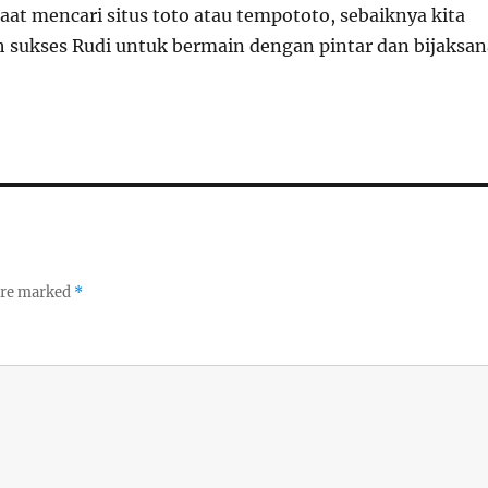
Saat mencari situs toto atau tempototo, sebaiknya kita
ah sukses Rudi untuk bermain dengan pintar dan bijaksan
 are marked
*