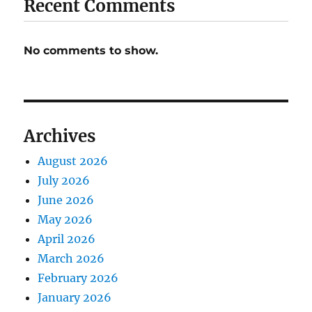
Recent Comments
No comments to show.
Archives
August 2026
July 2026
June 2026
May 2026
April 2026
March 2026
February 2026
January 2026