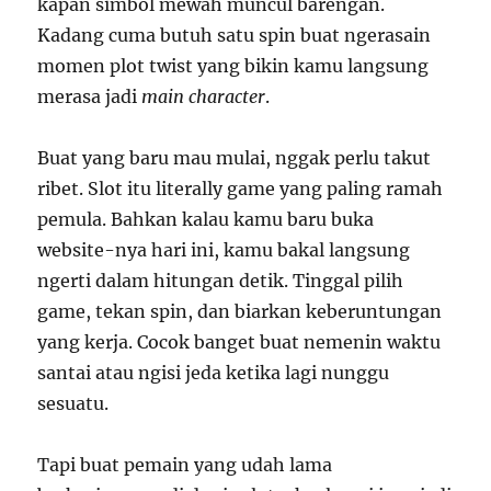
kapan simbol mewah muncul barengan.
Kadang cuma butuh satu spin buat ngerasain
momen plot twist yang bikin kamu langsung
merasa jadi
main character
.
Buat yang baru mau mulai, nggak perlu takut
ribet. Slot itu literally game yang paling ramah
pemula. Bahkan kalau kamu baru buka
website-nya hari ini, kamu bakal langsung
ngerti dalam hitungan detik. Tinggal pilih
game, tekan spin, dan biarkan keberuntungan
yang kerja. Cocok banget buat nemenin waktu
santai atau ngisi jeda ketika lagi nunggu
sesuatu.
Tapi buat pemain yang udah lama