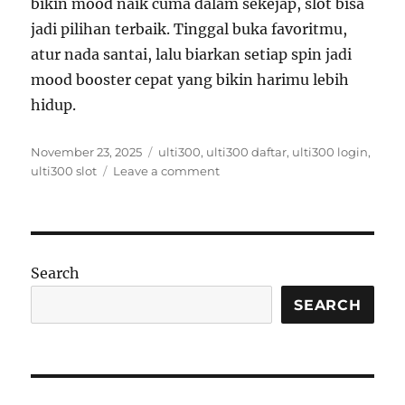
bikin mood naik cuma dalam sekejap, slot bisa
jadi pilihan terbaik. Tinggal buka favoritmu,
atur nada santai, lalu biarkan setiap spin jadi
mood booster cepat yang bikin harimu lebih
hidup.
Posted
Tags
November 23, 2025
ulti300
,
ulti300 daftar
,
ulti300 login
,
on
on
ulti300 slot
Leave a comment
Spin
Mood
Booster
yang
Bikin
Search
Hari
Auto
SEARCH
Ceria