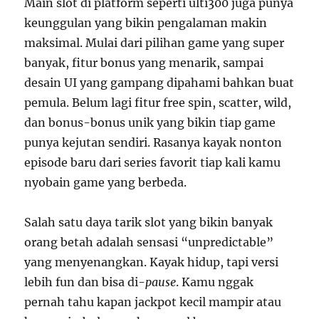
Main slot di platform seperti ulti300 juga punya
keunggulan yang bikin pengalaman makin
maksimal. Mulai dari pilihan game yang super
banyak, fitur bonus yang menarik, sampai
desain UI yang gampang dipahami bahkan buat
pemula. Belum lagi fitur free spin, scatter, wild,
dan bonus-bonus unik yang bikin tiap game
punya kejutan sendiri. Rasanya kayak nonton
episode baru dari series favorit tiap kali kamu
nyobain game yang berbeda.
Salah satu daya tarik slot yang bikin banyak
orang betah adalah sensasi “unpredictable”
yang menyenangkan. Kayak hidup, tapi versi
lebih fun dan bisa di-
pause
. Kamu nggak
pernah tahu kapan jackpot kecil mampir atau