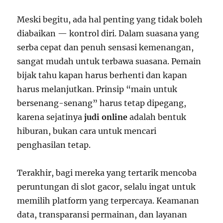
Meski begitu, ada hal penting yang tidak boleh
diabaikan — kontrol diri. Dalam suasana yang
serba cepat dan penuh sensasi kemenangan,
sangat mudah untuk terbawa suasana. Pemain
bijak tahu kapan harus berhenti dan kapan
harus melanjutkan. Prinsip “main untuk
bersenang-senang” harus tetap dipegang,
karena sejatinya
judi online
adalah bentuk
hiburan, bukan cara untuk mencari
penghasilan tetap.
Terakhir, bagi mereka yang tertarik mencoba
peruntungan di slot gacor, selalu ingat untuk
memilih platform yang terpercaya. Keamanan
data, transparansi permainan, dan layanan