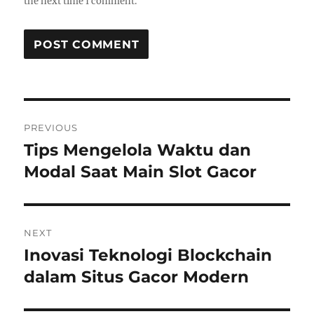
the next time I comment.
Post
PREVIOUS
navigation
Tips Mengelola Waktu dan
Previous
post:
Modal Saat Main Slot Gacor
NEXT
Inovasi Teknologi Blockchain
Next
post:
dalam Situs Gacor Modern