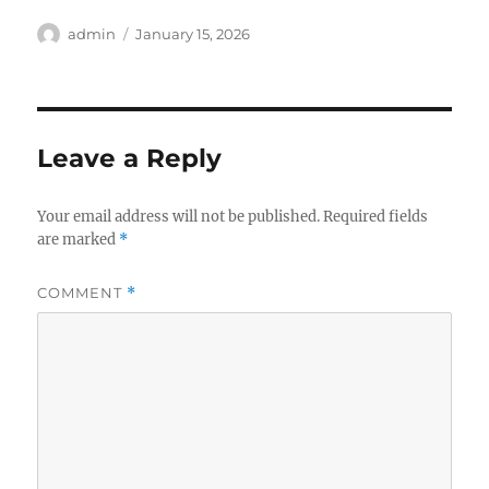
Author
Posted
admin
January 15, 2026
on
Leave a Reply
Your email address will not be published.
Required fields
are marked
*
COMMENT
*