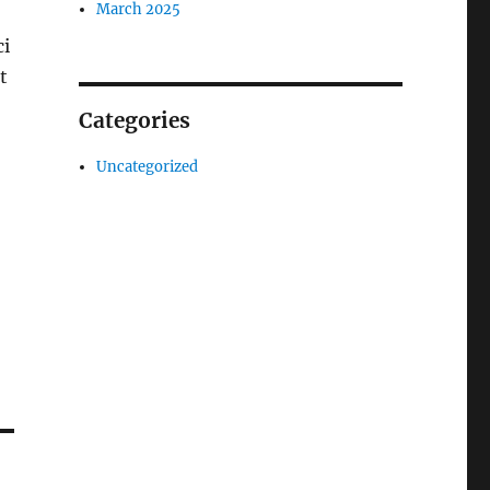
March 2025
ci
t
Categories
Uncategorized