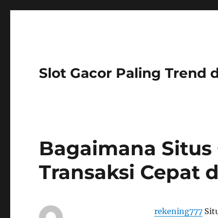
Slot Gacor Paling Trend d
Bagaimana Situs
Transaksi Cepat
rekening777
Sit