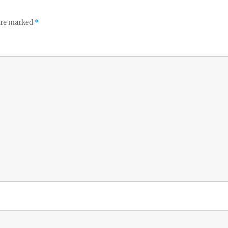
 are marked
*