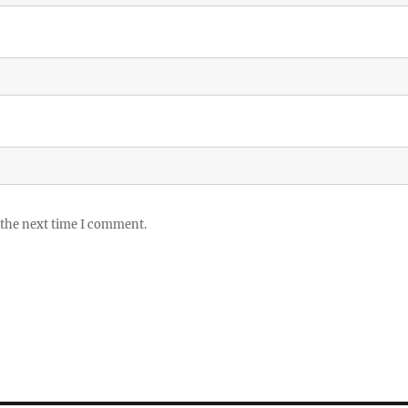
 the next time I comment.