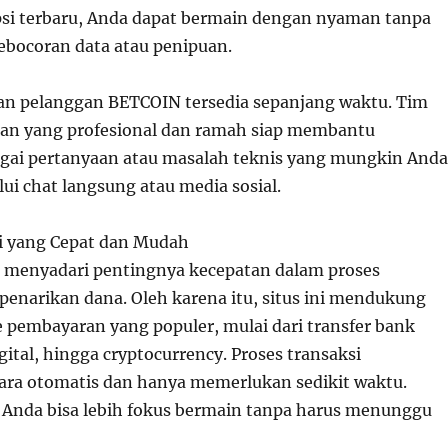
psi terbaru, Anda dapat bermain dengan nyaman tanpa
ebocoran data atau penipuan.
anan pelanggan BETCOIN tersedia sepanjang waktu. Tim
an yang profesional dan ramah siap membantu
gai pertanyaan atau masalah teknis yang mungkin Anda
lui chat langsung atau media sosial.
i yang Cepat dan Mudah
 menyadari pentingnya kecepatan dalam proses
penarikan dana. Oleh karena itu, situs ini mendukung
 pembayaran yang populer, mulai dari transfer bank
gital, hingga cryptocurrency. Proses transaksi
ara otomatis dan hanya memerlukan sedikit waktu.
, Anda bisa lebih fokus bermain tanpa harus menunggu