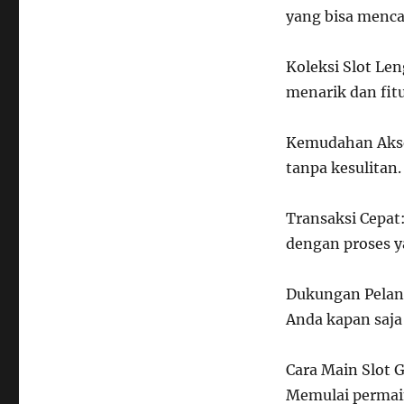
yang bisa mencap
Koleksi Slot Le
menarik dan fitu
Kemudahan Akses
tanpa kesulitan.
Transaksi Cepat
dengan proses y
Dukungan Pelan
Anda kapan saja 
Cara Main Slot 
Memulai permai