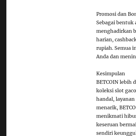
Promosi dan Bo
Sebagai bentuk 
menghadirkan be
harian, cashbac
rupiah. Semua 
Anda dan menin
Kesimpulan
BETCOIN lebih d
koleksi slot gac
handal, layanan
menarik, BETCOI
menikmati hibur
keseruan bermai
sendiri keunggu