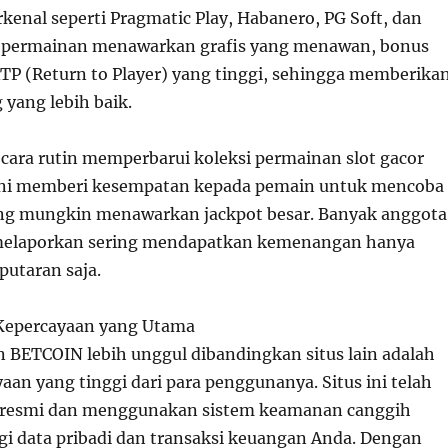
rkenal seperti Pragmatic Play, Habanero, PG Soft, dan
ap permainan menawarkan grafis yang menawan, bonus
RTP (Return to Player) yang tinggi, sehingga memberika
yang lebih baik.
cara rutin memperbarui koleksi permainan slot gacor
 Ini memberi kesempatan kepada pemain untuk mencoba
ang mungkin menawarkan jackpot besar. Banyak anggota
melaporkan sering mendapatkan kemenangan hanya
putaran saja.
epercayaan yang Utama
an BETCOIN lebih unggul dibandingkan situs lain adalah
aan yang tinggi dari para penggunanya. Situs ini telah
si resmi dan menggunakan sistem keamanan canggih
i data pribadi dan transaksi keuangan Anda. Dengan