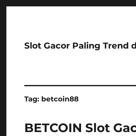
Slot Gacor Paling Trend d
Tag:
betcoin88
BETCOIN Slot Gac