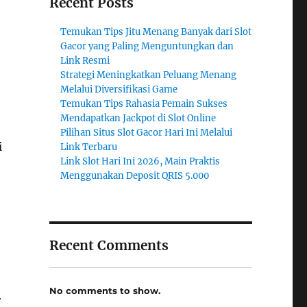
Recent Posts
Temukan Tips Jitu Menang Banyak dari Slot
Gacor yang Paling Menguntungkan dan
Link Resmi
Strategi Meningkatkan Peluang Menang
Melalui Diversifikasi Game
Temukan Tips Rahasia Pemain Sukses
Mendapatkan Jackpot di Slot Online
Pilihan Situs Slot Gacor Hari Ini Melalui
i
Link Terbaru
Link Slot Hari Ini 2026, Main Praktis
Menggunakan Deposit QRIS 5.000
Recent Comments
No comments to show.
r