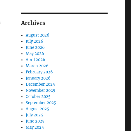
n
Archives
August 2026
July 2026
June 2026
May 2026
April 2026
March 2026
February 2026
January 2026
December 2025
November 2025
October 2025
September 2025
August 2025
July 2025
June 2025
May 2025