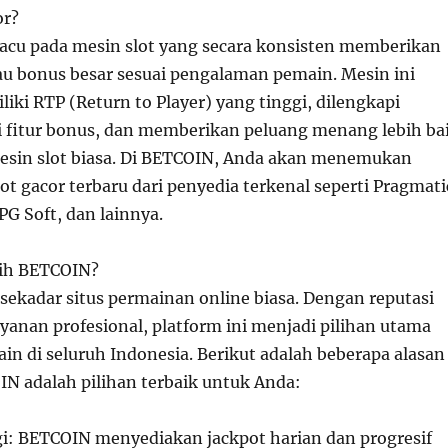
or?
acu pada mesin slot yang secara konsisten memberikan
 bonus besar sesuai pengalaman pemain. Mesin ini
ki RTP (Return to Player) yang tinggi, dilengkapi
 fitur bonus, dan memberikan peluang menang lebih ba
esin slot biasa. Di BETCOIN, Anda akan menemukan
lot gacor terbaru dari penyedia terkenal seperti Pragmati
PG Soft, dan lainnya.
ih BETCOIN?
ekadar situs permainan online biasa. Dengan reputasi
yanan profesional, platform ini menjadi pilihan utama
in di seluruh Indonesia. Berikut adalah beberapa alasan
 adalah pilihan terbaik untuk Anda:
gi: BETCOIN menyediakan jackpot harian dan progresif