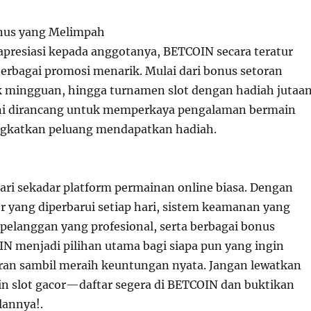
nus yang Melimpah
apresiasi kepada anggotanya, BETCOIN secara teratur
rbagai promosi menarik. Mulai dari bonus setoran
k mingguan, hingga turnamen slot dengan hadiah jutaa
ini dirancang untuk memperkaya pengalaman bermain
gkatkan peluang mendapatkan hadiah.
ari sekadar platform permainan online biasa. Dengan
or yang diperbarui setiap hari, sistem keamanan yang
 pelanggan yang profesional, serta berbagai bonus
N menjadi pilihan utama bagi siapa pun yang ingin
an sambil meraih keuntungan nyata. Jangan lewatkan
n slot gacor—daftar segera di BETCOIN dan buktikan
lannya!.