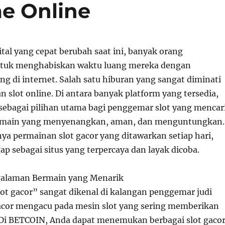
e Online
tal yang cepat berubah saat ini, banyak orang
uk menghabiskan waktu luang mereka dengan
g di internet. Salah satu hiburan yang sangat diminati
 slot online. Di antara banyak platform yang tersedia,
ebagai pilihan utama bagi penggemar slot yang mencar
main yang menyenangkan, aman, dan menguntungkan.
a permainan slot gacor yang ditawarkan setiap hari,
p sebagai situs yang terpercaya dan layak dicoba.
ngalaman Bermain yang Menarik
slot gacor” sangat dikenal di kalangan penggemar judi
 gacor mengacu pada mesin slot yang sering memberikan
. Di BETCOIN, Anda dapat menemukan berbagai slot gaco