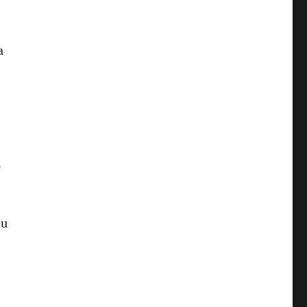
a
p
tu