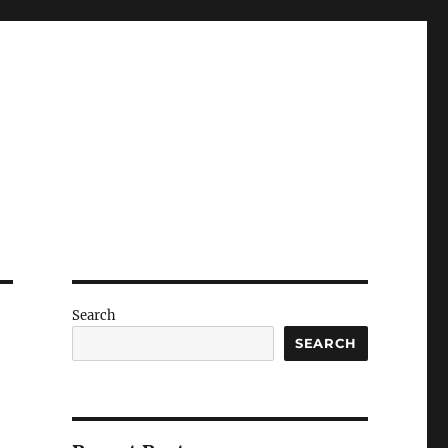
Search
SEARCH