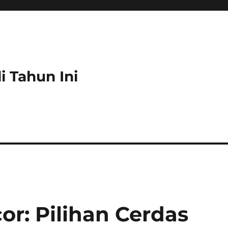
i Tahun Ini
or: Pilihan Cerdas