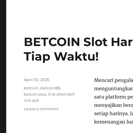
BETCOIN Slot Hari
Tiap Waktu!
Posted
April 30, 2025
Mencari pengala
on
Tags
betcoin
,
betcoin88
,
menguntungka
betcoinasia
,
link alternatif
,
satu platform p
link slot
menyajikan bera
on
Leave a comment
setiap harinya.
BETCOIN
Slot
kemenangan luar
Hari