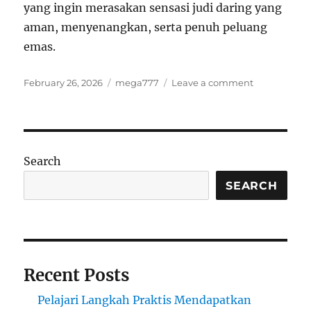
yang ingin merasakan sensasi judi daring yang
aman, menyenangkan, serta penuh peluang
emas.
Posted
Tags
on
February 26, 2026
mega777
Leave a comment
on
Slot
Resmi
dengan
Sistem
Transparan,
Search
Ini
Kelebihann
SEARCH
Recent Posts
Pelajari Langkah Praktis Mendapatkan