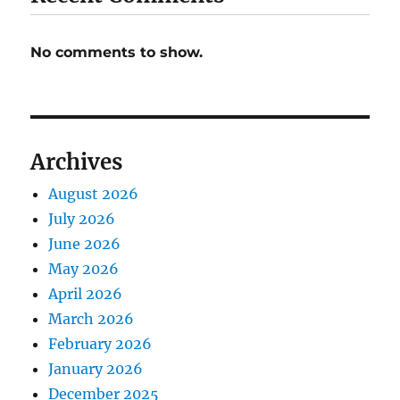
No comments to show.
Archives
August 2026
July 2026
June 2026
May 2026
April 2026
March 2026
February 2026
January 2026
December 2025