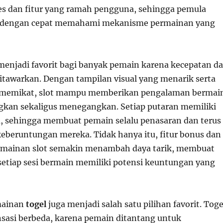
s dan fitur yang ramah pengguna, sehingga pemula
t dengan cepat memahami mekanisme permainan yang
enjadi favorit bagi banyak pemain karena kecepatan d
itawarkan. Dengan tampilan visual yang menarik serta
g memikat, slot mampu memberikan pengalaman bermai
kan sekaligus menegangkan. Setiap putaran memiliki
, sehingga membuat pemain selalu penasaran dan terus
eberuntungan mereka. Tidak hanya itu, fitur bonus dan
ermainan slot semakin menambah daya tarik, membuat
etiap sesi bermain memiliki potensi keuntungan yang
rmainan
togel
juga menjadi salah satu pilihan favorit. Toge
asi berbeda, karena pemain ditantang untuk