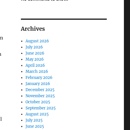
Archives
an
August 2026
July 2026
June 2026
n
May 2026
April 2026
March 2026
February 2026
January 2026
December 2025
November 2025
October 2025
September 2025
August 2025
l
July 2025
June 2025