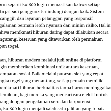
orm seperti koi800 login memastikan bahwa setiap
ata pribadi pengguna terlindungi dengan baik. Sistem
anggih dan layanan pelanggan yang responsif
alaman bermain lebih nyaman dan minim risiko. Hal in
hwa menikmati hiburan daring dapat dilakukan secara
ngurangi keseruan yang ditawarkan oleh permainan
pun togel.
han, hiburan modern melalui
judi online
di platform
login memberikan kombinasi unik antara keseruan,
sempatan sosial. Baik melalui putaran slot yang cepat
gka togel yang menantang, setiap pemain memiliki
enikmati hiburan berkualitas tanpa harus meninggalka
emikian, bagi mereka yang mencari cara efektif untuk
uang dengan pengalaman seru dan berpotensi
koi800 login menjadi salah satu pilihan yang tepat.