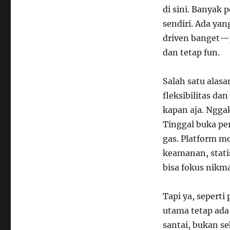
di sini. Banyak 
sendiri. Ada yan
driven banget—
dan tetap fun.
Salah satu alas
fleksibilitas da
kapan aja. Nggak
Tinggal buka per
gas. Platform m
keamanan, statis
bisa fokus nikm
Tapi ya, seperti
utama tetap ada
santai, bukan se