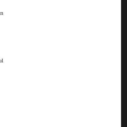
in
ul