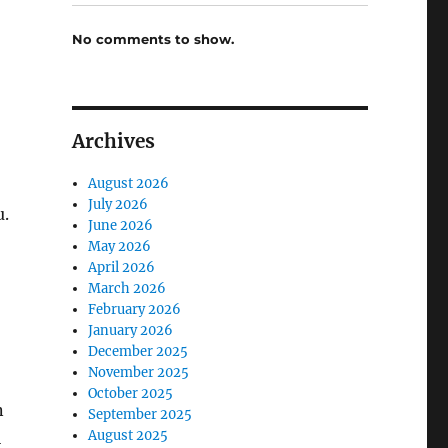
No comments to show.
Archives
August 2026
July 2026
u.
June 2026
May 2026
April 2026
March 2026
February 2026
January 2026
December 2025
November 2025
October 2025
n
September 2025
August 2025
i