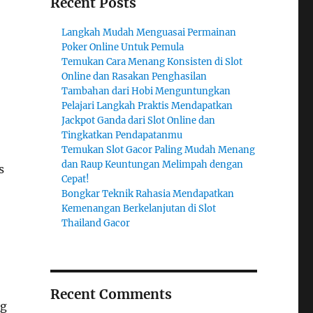
Recent Posts
Langkah Mudah Menguasai Permainan
Poker Online Untuk Pemula
Temukan Cara Menang Konsisten di Slot
Online dan Rasakan Penghasilan
Tambahan dari Hobi Menguntungkan
Pelajari Langkah Praktis Mendapatkan
Jackpot Ganda dari Slot Online dan
Tingkatkan Pendapatanmu
Temukan Slot Gacor Paling Mudah Menang
dan Raup Keuntungan Melimpah dengan
s
Cepat!
Bongkar Teknik Rahasia Mendapatkan
Kemenangan Berkelanjutan di Slot
Thailand Gacor
Recent Comments
ng