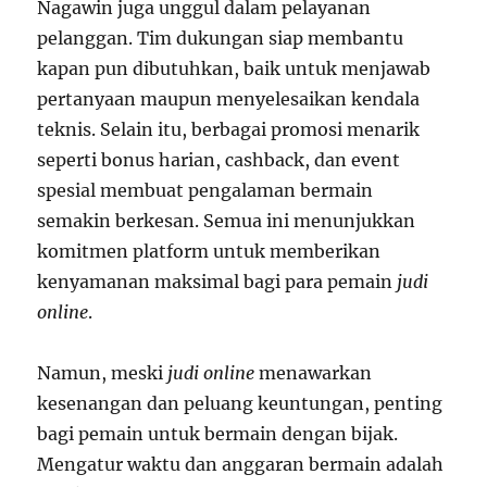
Nagawin juga unggul dalam pelayanan
pelanggan. Tim dukungan siap membantu
kapan pun dibutuhkan, baik untuk menjawab
pertanyaan maupun menyelesaikan kendala
teknis. Selain itu, berbagai promosi menarik
seperti bonus harian, cashback, dan event
spesial membuat pengalaman bermain
semakin berkesan. Semua ini menunjukkan
komitmen platform untuk memberikan
kenyamanan maksimal bagi para pemain
judi
online
.
Namun, meski
judi online
menawarkan
kesenangan dan peluang keuntungan, penting
bagi pemain untuk bermain dengan bijak.
Mengatur waktu dan anggaran bermain adalah