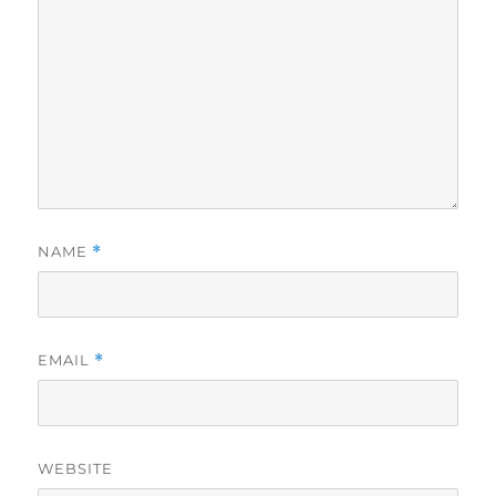
NAME
*
EMAIL
*
WEBSITE