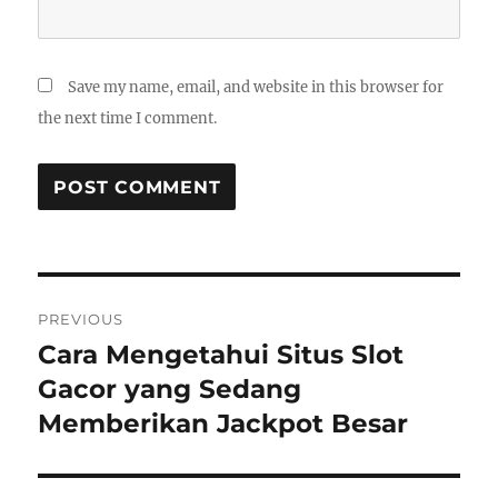
Save my name, email, and website in this browser for
the next time I comment.
Post
PREVIOUS
navigation
Cara Mengetahui Situs Slot
Previous
post:
Gacor yang Sedang
Memberikan Jackpot Besar