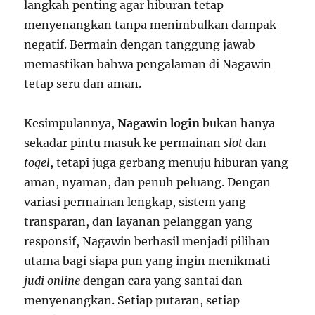
langkah penting agar hiburan tetap
menyenangkan tanpa menimbulkan dampak
negatif. Bermain dengan tanggung jawab
memastikan bahwa pengalaman di Nagawin
tetap seru dan aman.
Kesimpulannya,
Nagawin login
bukan hanya
sekadar pintu masuk ke permainan
slot
dan
togel
, tetapi juga gerbang menuju hiburan yang
aman, nyaman, dan penuh peluang. Dengan
variasi permainan lengkap, sistem yang
transparan, dan layanan pelanggan yang
responsif, Nagawin berhasil menjadi pilihan
utama bagi siapa pun yang ingin menikmati
judi online
dengan cara yang santai dan
menyenangkan. Setiap putaran, setiap