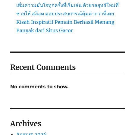
เพิ่มความมั่นใจทุกครั้งที่เริ่มเล่น ด้วยกลยุทธ์ใหม่ที่
ช่วยให้ สล็อต มอบประสบการณ์คุ้มค่ากว่าที่เคย
Kisah Inspiratif Pemain Berhasil Menang
Banyak dari Situs Gacor
Recent Comments
No comments to show.
Archives
August 2026