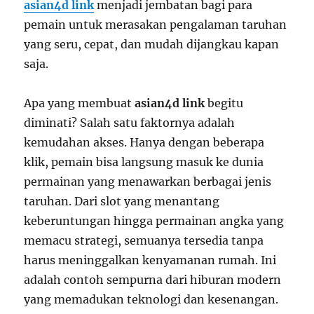
asian4d link
menjadi jembatan bagi para
pemain untuk merasakan pengalaman taruhan
yang seru, cepat, dan mudah dijangkau kapan
saja.
Apa yang membuat
asian4d link
begitu
diminati? Salah satu faktornya adalah
kemudahan akses. Hanya dengan beberapa
klik, pemain bisa langsung masuk ke dunia
permainan yang menawarkan berbagai jenis
taruhan. Dari slot yang menantang
keberuntungan hingga permainan angka yang
memacu strategi, semuanya tersedia tanpa
harus meninggalkan kenyamanan rumah. Ini
adalah contoh sempurna dari hiburan modern
yang memadukan teknologi dan kesenangan.