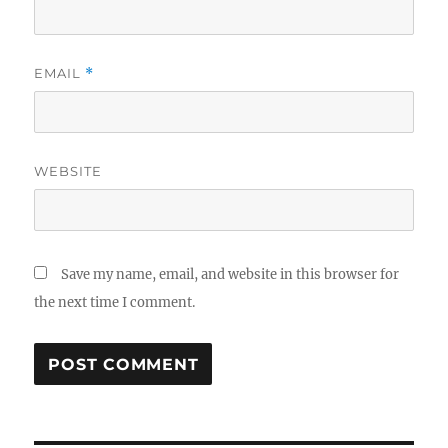
EMAIL
*
WEBSITE
Save my name, email, and website in this browser for
the next time I comment.