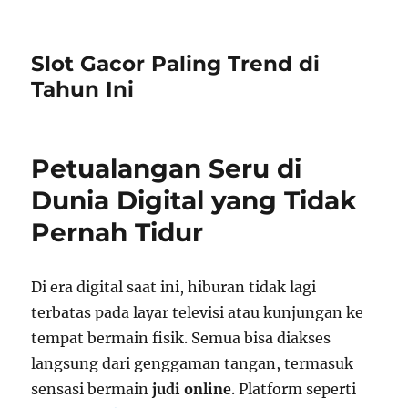
Slot Gacor Paling Trend di
Tahun Ini
Petualangan Seru di
Dunia Digital yang Tidak
Pernah Tidur
Di era digital saat ini, hiburan tidak lagi
terbatas pada layar televisi atau kunjungan ke
tempat bermain fisik. Semua bisa diakses
langsung dari genggaman tangan, termasuk
sensasi bermain
judi online
. Platform seperti