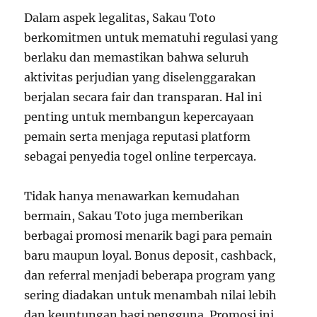
Dalam aspek legalitas, Sakau Toto
berkomitmen untuk mematuhi regulasi yang
berlaku dan memastikan bahwa seluruh
aktivitas perjudian yang diselenggarakan
berjalan secara fair dan transparan. Hal ini
penting untuk membangun kepercayaan
pemain serta menjaga reputasi platform
sebagai penyedia togel online terpercaya.
Tidak hanya menawarkan kemudahan
bermain, Sakau Toto juga memberikan
berbagai promosi menarik bagi para pemain
baru maupun loyal. Bonus deposit, cashback,
dan referral menjadi beberapa program yang
sering diadakan untuk menambah nilai lebih
dan keuntungan bagi pengguna. Promosi ini