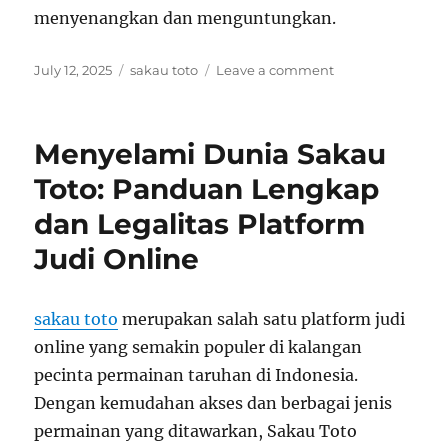
menyenangkan dan menguntungkan.
Posted
Tags
on
July 12, 2025
sakau toto
Leave a comment
on
Menyelami
Dunia
Sakau
Menyelami Dunia Sakau
Toto:
Fenomena
Toto: Panduan Lengkap
dan
dan Legalitas Platform
Peluang
dalam
Judi Online
Judi
Online
Modern
sakau toto
merupakan salah satu platform judi
online yang semakin populer di kalangan
pecinta permainan taruhan di Indonesia.
Dengan kemudahan akses dan berbagai jenis
permainan yang ditawarkan, Sakau Toto