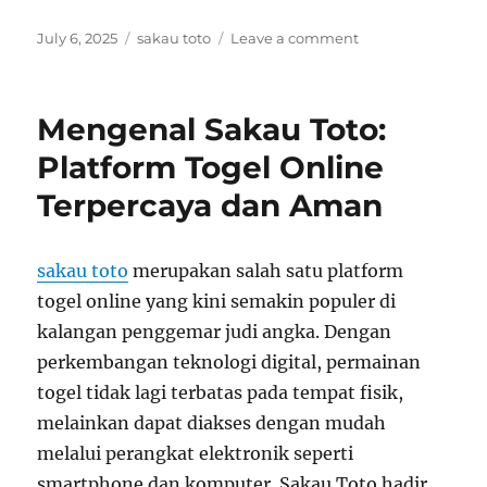
Posted
Tags
on
July 6, 2025
sakau toto
Leave a comment
on
Menyelami
Dunia
Sakau
Mengenal Sakau Toto:
Toto:
Panduan
Platform Togel Online
Lengkap
Terpercaya dan Aman
dan
Legalitas
Platform
Judi
sakau toto
merupakan salah satu platform
Online
togel online yang kini semakin populer di
kalangan penggemar judi angka. Dengan
perkembangan teknologi digital, permainan
togel tidak lagi terbatas pada tempat fisik,
melainkan dapat diakses dengan mudah
melalui perangkat elektronik seperti
smartphone dan komputer. Sakau Toto hadir