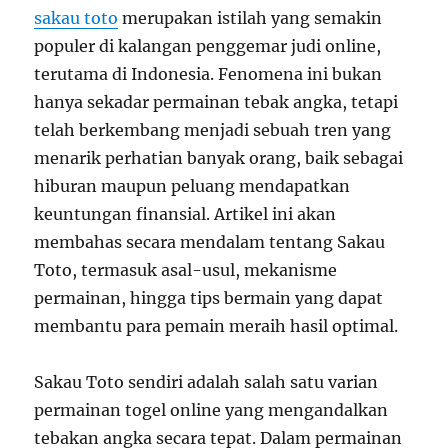
sakau toto
merupakan istilah yang semakin
populer di kalangan penggemar judi online,
terutama di Indonesia. Fenomena ini bukan
hanya sekadar permainan tebak angka, tetapi
telah berkembang menjadi sebuah tren yang
menarik perhatian banyak orang, baik sebagai
hiburan maupun peluang mendapatkan
keuntungan finansial. Artikel ini akan
membahas secara mendalam tentang Sakau
Toto, termasuk asal-usul, mekanisme
permainan, hingga tips bermain yang dapat
membantu para pemain meraih hasil optimal.
Sakau Toto sendiri adalah salah satu varian
permainan togel online yang mengandalkan
tebakan angka secara tepat. Dalam permainan