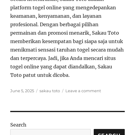
platform togel online yang mengedepankan
keamanan, kenyamanan, dan layanan
profesional. Dengan berbagai pilihan
permainan dan promosi menarik, Sakau Toto
memberikan kesempatan bagi siapa saja untuk
menikmati sensasi taruhan togel secara mudah
dan terpercaya. Jadi, jika Anda mencari situs
togel online yang dapat diandalkan, Sakau
Toto patut untuk dicoba.
Posted
Tags
on
June 5, 2025
sakau toto
Leave a comment
on
Mengenal
Sakau
Toto:
Platform
Togel
Search
Online
Terpercaya