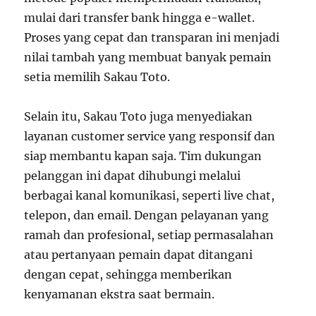
mulai dari transfer bank hingga e-wallet.
Proses yang cepat dan transparan ini menjadi
nilai tambah yang membuat banyak pemain
setia memilih Sakau Toto.
Selain itu, Sakau Toto juga menyediakan
layanan customer service yang responsif dan
siap membantu kapan saja. Tim dukungan
pelanggan ini dapat dihubungi melalui
berbagai kanal komunikasi, seperti live chat,
telepon, dan email. Dengan pelayanan yang
ramah dan profesional, setiap permasalahan
atau pertanyaan pemain dapat ditangani
dengan cepat, sehingga memberikan
kenyamanan ekstra saat bermain.