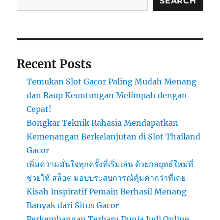
SEARCH
dan
Aman
Recent Posts
Temukan Slot Gacor Paling Mudah Menang
dan Raup Keuntungan Melimpah dengan
Cepat!
Bongkar Teknik Rahasia Mendapatkan
Kemenangan Berkelanjutan di Slot Thailand
Gacor
เพิ่มความมั่นใจทุกครั้งที่เริ่มเล่น ด้วยกลยุทธ์ใหม่ที่
ช่วยให้ สล็อต มอบประสบการณ์คุ้มค่ากว่าที่เคย
Kisah Inspiratif Pemain Berhasil Menang
Banyak dari Situs Gacor
Perkembangan Terbaru Dunia Judi Online