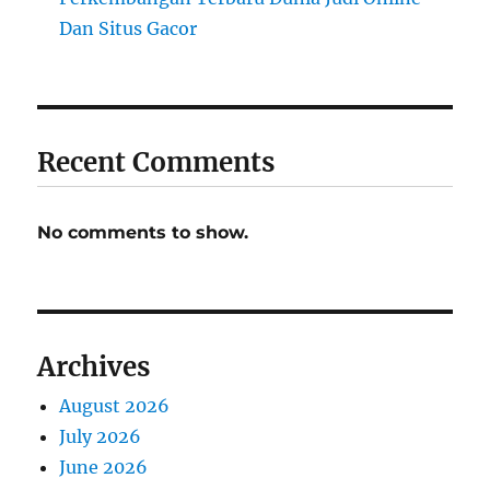
Dan Situs Gacor
Recent Comments
No comments to show.
Archives
August 2026
July 2026
June 2026