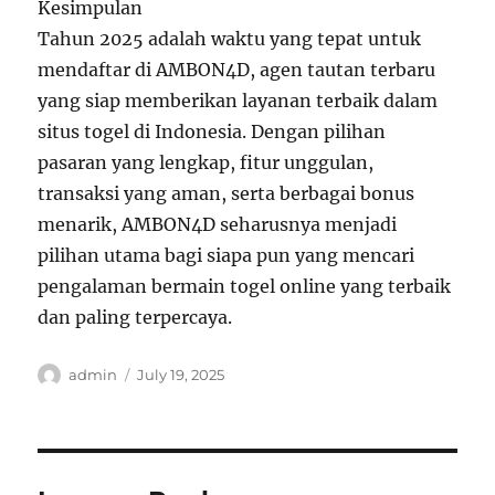
Kesimpulan
Tahun 2025 adalah waktu yang tepat untuk
mendaftar di AMBON4D, agen tautan terbaru
yang siap memberikan layanan terbaik dalam
situs togel di Indonesia. Dengan pilihan
pasaran yang lengkap, fitur unggulan,
transaksi yang aman, serta berbagai bonus
menarik, AMBON4D seharusnya menjadi
pilihan utama bagi siapa pun yang mencari
pengalaman bermain togel online yang terbaik
dan paling terpercaya.
Author
Posted
admin
July 19, 2025
on