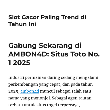
Slot Gacor Paling Trend di
Tahun Ini
Gabung Sekarang di
AMBON4D: Situs Toto No.
1 2025
Industri permainan daring sedang mengalami
perkembangan yang cepat, dan pada tahun
2025,
ambon4d
muncul sebagai salah satu
nama yang menonjol. Sebagai agen tautan
terbaru untuk situs togel terpercaya,