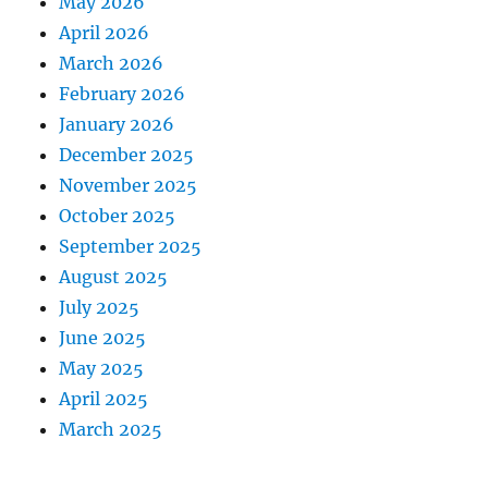
May 2026
April 2026
March 2026
February 2026
January 2026
December 2025
November 2025
October 2025
September 2025
August 2025
July 2025
June 2025
May 2025
April 2025
March 2025