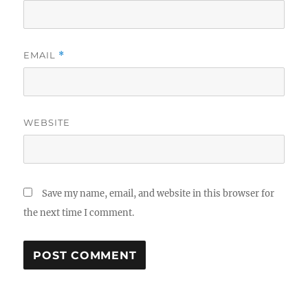
EMAIL
*
WEBSITE
Save my name, email, and website in this browser for
the next time I comment.