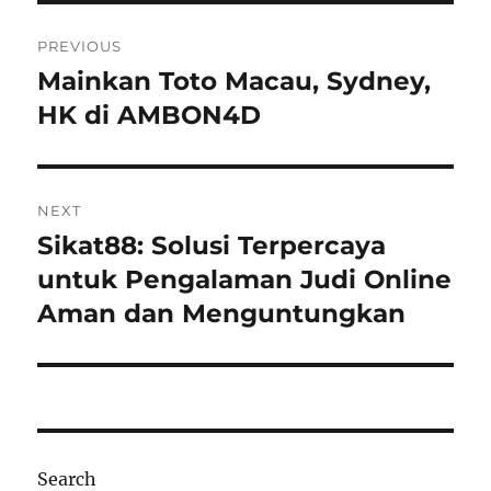
Post
PREVIOUS
navigation
Mainkan Toto Macau, Sydney,
Previous
post:
HK di AMBON4D
NEXT
Sikat88: Solusi Terpercaya
Next
post:
untuk Pengalaman Judi Online
Aman dan Menguntungkan
Search