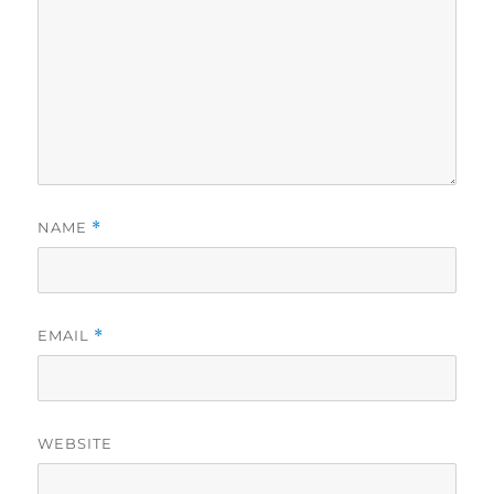
NAME
*
EMAIL
*
WEBSITE