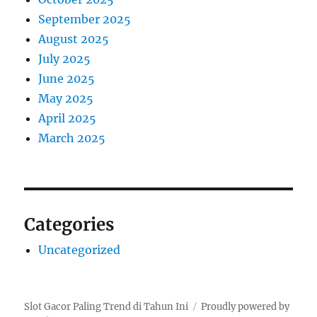
September 2025
August 2025
July 2025
June 2025
May 2025
April 2025
March 2025
Categories
Uncategorized
Slot Gacor Paling Trend di Tahun Ini
Proudly powered by