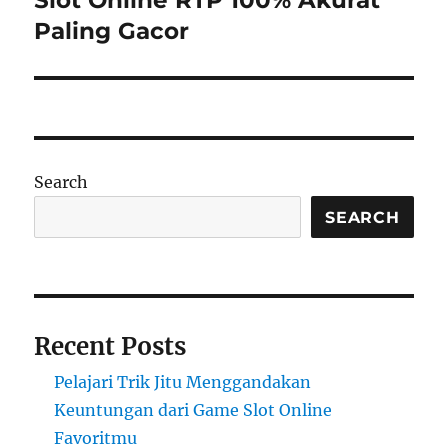
Slot Online RTP 100% Akurat
post:
Paling Gacor
Search
SEARCH
Recent Posts
Pelajari Trik Jitu Menggandakan
Keuntungan dari Game Slot Online
Favoritmu