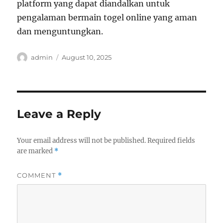
platform yang dapat diandalkan untuk
pengalaman bermain togel online yang aman
dan menguntungkan.
Author
Posted
admin
August 10, 2025
on
Leave a Reply
Your email address will not be published.
Required fields
are marked
*
COMMENT
*