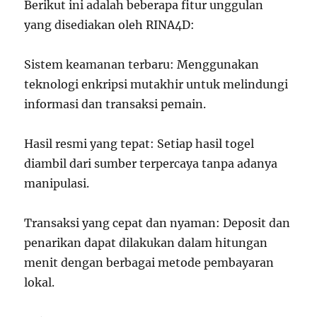
Berikut ini adalah beberapa fitur unggulan
yang disediakan oleh RINA4D:
Sistem keamanan terbaru: Menggunakan
teknologi enkripsi mutakhir untuk melindungi
informasi dan transaksi pemain.
Hasil resmi yang tepat: Setiap hasil togel
diambil dari sumber terpercaya tanpa adanya
manipulasi.
Transaksi yang cepat dan nyaman: Deposit dan
penarikan dapat dilakukan dalam hitungan
menit dengan berbagai metode pembayaran
lokal.