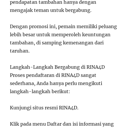
pendapatan tambahan hanya dengan
mengajak teman untuk bergabung.
Dengan promosi ini, pemain memiliki peluang
lebih besar untuk memperoleh keuntungan
tambahan, di samping kemenangan dari
taruhan.
Langkah-Langkah Bergabung di RINA4D
Proses pendaftaran di RINA4D sangat
sederhana, Anda hanya perlu mengikuti
langkah-langkah berikut:
Kunjungi situs resmi RINA4D.
Klik pada menu Daftar dan isi informasi yang