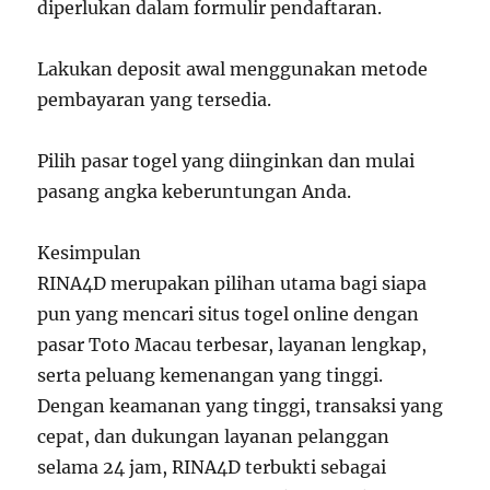
diperlukan dalam formulir pendaftaran.
Lakukan deposit awal menggunakan metode
pembayaran yang tersedia.
Pilih pasar togel yang diinginkan dan mulai
pasang angka keberuntungan Anda.
Kesimpulan
RINA4D merupakan pilihan utama bagi siapa
pun yang mencari situs togel online dengan
pasar Toto Macau terbesar, layanan lengkap,
serta peluang kemenangan yang tinggi.
Dengan keamanan yang tinggi, transaksi yang
cepat, dan dukungan layanan pelanggan
selama 24 jam, RINA4D terbukti sebagai