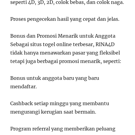
seperti 4D, 3D, 2D, colok bebas, dan colok naga.
Proses pengecekan hasil yang cepat dan jelas.
Bonus dan Promosi Menarik untuk Anggota
Sebagai situs togel online terbesar, RINA4D
tidak hanya menawarkan pasar yang fleksibel
tetapi juga berbagai promosi menarik, seperti:
Bonus untuk anggota baru yang baru
mendaftar.
Cashback setiap minggu yang membantu
mengurangi kerugian saat bermain.
Program referral yang memberikan peluang