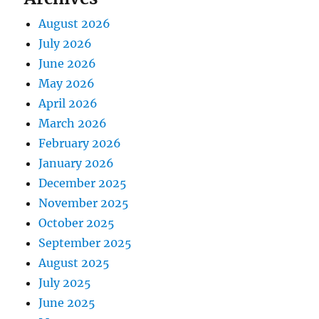
August 2026
July 2026
June 2026
May 2026
April 2026
March 2026
February 2026
January 2026
December 2025
November 2025
October 2025
September 2025
August 2025
July 2025
June 2025