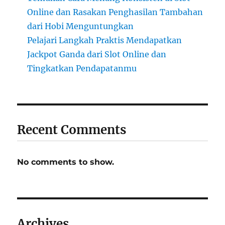
Online dan Rasakan Penghasilan Tambahan
dari Hobi Menguntungkan
Pelajari Langkah Praktis Mendapatkan
Jackpot Ganda dari Slot Online dan
Tingkatkan Pendapatanmu
Recent Comments
No comments to show.
Archives