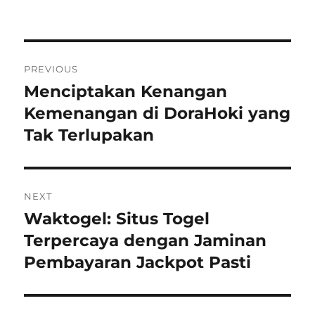
Post
PREVIOUS
navigation
Menciptakan Kenangan
Previous
post:
Kemenangan di DoraHoki yang
Tak Terlupakan
NEXT
Waktogel: Situs Togel
Next
post:
Terpercaya dengan Jaminan
Pembayaran Jackpot Pasti