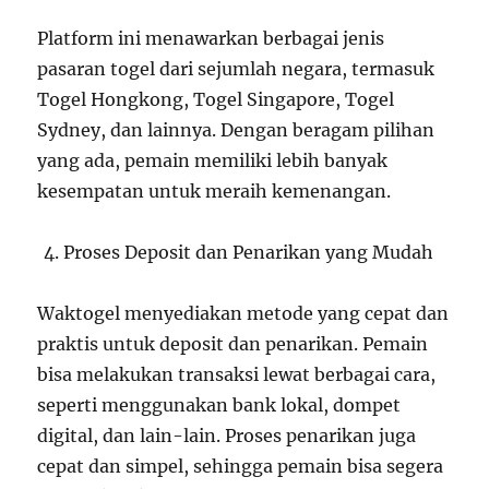
Platform ini menawarkan berbagai jenis
pasaran togel dari sejumlah negara, termasuk
Togel Hongkong, Togel Singapore, Togel
Sydney, dan lainnya. Dengan beragam pilihan
yang ada, pemain memiliki lebih banyak
kesempatan untuk meraih kemenangan.
Proses Deposit dan Penarikan yang Mudah
Waktogel menyediakan metode yang cepat dan
praktis untuk deposit dan penarikan. Pemain
bisa melakukan transaksi lewat berbagai cara,
seperti menggunakan bank lokal, dompet
digital, dan lain-lain. Proses penarikan juga
cepat dan simpel, sehingga pemain bisa segera