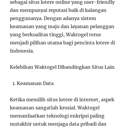
sebagai situs lotere online yang user-friendly
dan mempunyai reputasi baik di kalangan
penggunanya. Dengan adanya sistem
keamanan yang maju dan layanan pelanggan
yang berkualitas tinggi, Waktogel terus
menjadi pilihan utama bagi pencinta lotere di
Indonesia.
Kelebihan Waktogel Dibandingkan Situs Lain
Keamanan Data
Ketika memilih situs lotere di internet, aspek
keamanan sangatlah krusial. Waktogel
memanfaatkan teknologi enkripsi paling
mutakhir untuk menjaga data pribadi dan