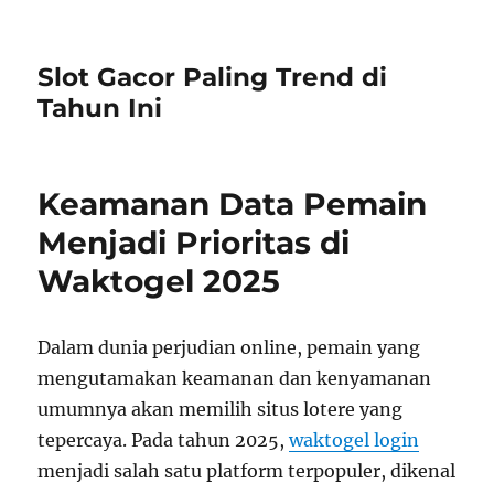
Slot Gacor Paling Trend di
Tahun Ini
Keamanan Data Pemain
Menjadi Prioritas di
Waktogel 2025
Dalam dunia perjudian online, pemain yang
mengutamakan keamanan dan kenyamanan
umumnya akan memilih situs lotere yang
tepercaya. Pada tahun 2025,
waktogel login
menjadi salah satu platform terpopuler, dikenal