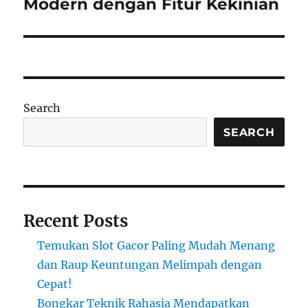
post:
Modern dengan Fitur Kekinian
Search
SEARCH
Recent Posts
Temukan Slot Gacor Paling Mudah Menang
dan Raup Keuntungan Melimpah dengan
Cepat!
Bongkar Teknik Rahasia Mendapatkan