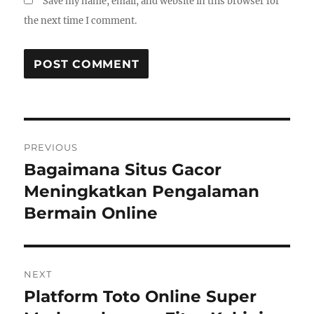
Save my name, email, and website in this browser for
the next time I comment.
Post
PREVIOUS
navigation
Bagaimana Situs Gacor
Previous
post:
Meningkatkan Pengalaman
Bermain Online
NEXT
Platform Toto Online Super
Next