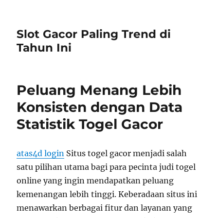
Slot Gacor Paling Trend di
Tahun Ini
Peluang Menang Lebih
Konsisten dengan Data
Statistik Togel Gacor
atas4d login
Situs togel gacor menjadi salah
satu pilihan utama bagi para pecinta judi togel
online yang ingin mendapatkan peluang
kemenangan lebih tinggi. Keberadaan situs ini
menawarkan berbagai fitur dan layanan yang