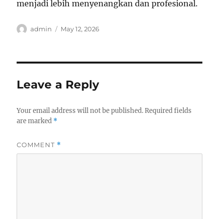
menjadi lebih menyenangkan dan profesional.
Author
Posted
admin
May 12, 2026
on
Leave a Reply
Your email address will not be published.
Required fields
are marked
*
COMMENT
*