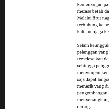
kemenangan para
merasa betah da
Melalui fitur na
terhubung ke pe
kali, menjaga ke
Selain keunggul
pelanggan yang 
terselesaikan d
sehingga pengg
menyimpan kemen
saja dapat lang
menarik yang di
pengembangan a
menyenangkan, 
daring.