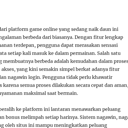
dari platform game online yang sedang naik daun ini
alaman berbeda dari biasanya. Dengan fitur lengkap
manan terdepan, pengguna dapat merasakan sensasi
a setiap kali masuk ke dalam permainan. Salah satu
g membuatnya berbeda adalah kemudahan dalam prose
 akses, yang kini semakin simpel berkat adanya fitur
an nagawin login. Pengguna tidak perlu khawatir
s karena semua proses dilakukan secara cepat dan aman
yamanan maksimal saat bermain.
eralih ke platform ini lantaran menawarkan peluang
n bonus melimpah setiap harinya. Sistem nagawin, nag
ng oleh situs ini mampu meningkatkan peluang