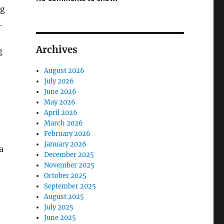
ng
.
Archives
g
August 2026
July 2026
June 2026
May 2026
April 2026
March 2026
February 2026
January 2026
a
December 2025
November 2025
October 2025
September 2025
August 2025
July 2025
June 2025