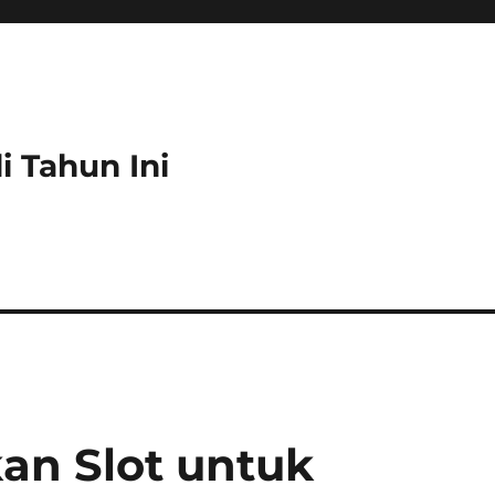
i Tahun Ini
an Slot untuk