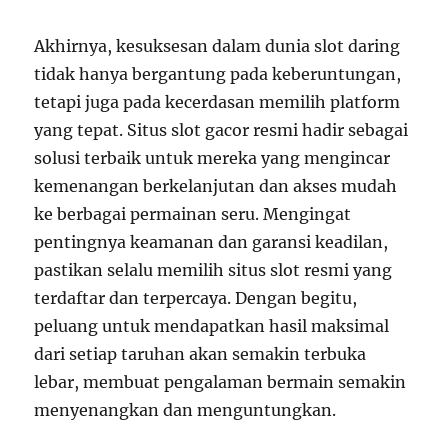
Akhirnya, kesuksesan dalam dunia slot daring
tidak hanya bergantung pada keberuntungan,
tetapi juga pada kecerdasan memilih platform
yang tepat. Situs slot gacor resmi hadir sebagai
solusi terbaik untuk mereka yang mengincar
kemenangan berkelanjutan dan akses mudah
ke berbagai permainan seru. Mengingat
pentingnya keamanan dan garansi keadilan,
pastikan selalu memilih situs slot resmi yang
terdaftar dan terpercaya. Dengan begitu,
peluang untuk mendapatkan hasil maksimal
dari setiap taruhan akan semakin terbuka
lebar, membuat pengalaman bermain semakin
menyenangkan dan menguntungkan.