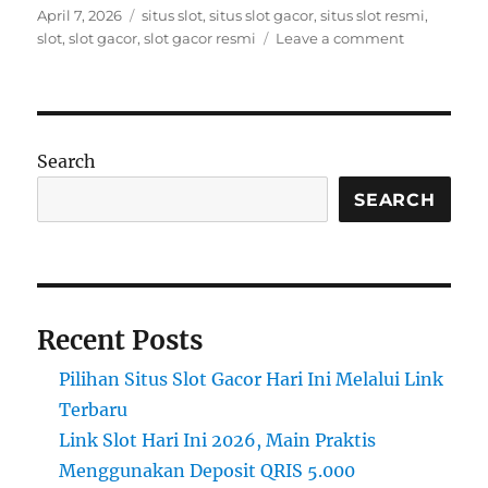
Posted
Tags
April 7, 2026
situs slot
,
situs slot gacor
,
situs slot resmi
,
on
on
slot
,
slot gacor
,
slot gacor resmi
Leave a comment
Maksimalk
Hasil
Bermain
Slot
Gacor
Search
dengan
Strategi
SEARCH
Profesional
Recent Posts
Pilihan Situs Slot Gacor Hari Ini Melalui Link
Terbaru
Link Slot Hari Ini 2026, Main Praktis
Menggunakan Deposit QRIS 5.000