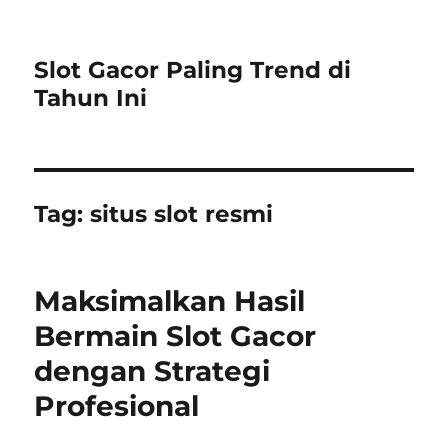
Slot Gacor Paling Trend di
Tahun Ini
Tag:
situs slot resmi
Maksimalkan Hasil
Bermain Slot Gacor
dengan Strategi
Profesional