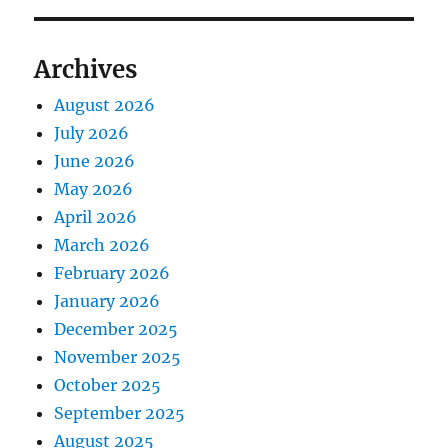
Archives
August 2026
July 2026
June 2026
May 2026
April 2026
March 2026
February 2026
January 2026
December 2025
November 2025
October 2025
September 2025
August 2025