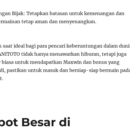
engan Bijak: Tetapkan batasan untuk kemenangan dan
permainan tetap aman dan menyenangkan.
h saat ideal bagi para pencari keberuntungan dalam duni
TANITOTO tidak hanya menawarkan hiburan, tetapi juga
r biasa untuk mendapatkan Maxwin dan bonus yang
di, pastikan untuk masuk dan bersiap-siap bermain pad
t.
ot Besar di