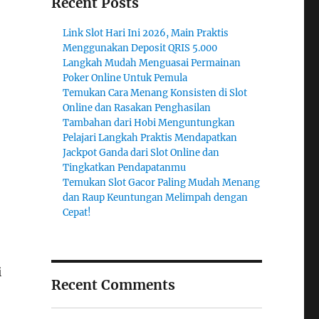
Recent Posts
Link Slot Hari Ini 2026, Main Praktis
Menggunakan Deposit QRIS 5.000
Langkah Mudah Menguasai Permainan
Poker Online Untuk Pemula
Temukan Cara Menang Konsisten di Slot
Online dan Rasakan Penghasilan
Tambahan dari Hobi Menguntungkan
Pelajari Langkah Praktis Mendapatkan
Jackpot Ganda dari Slot Online dan
Tingkatkan Pendapatanmu
Temukan Slot Gacor Paling Mudah Menang
dan Raup Keuntungan Melimpah dengan
Cepat!
i
Recent Comments