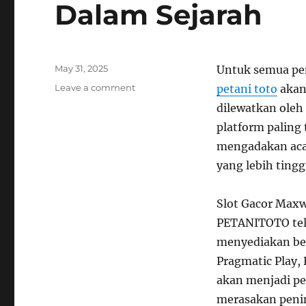
Dalam Sejarah
Posted
May 31, 2025
Untuk semua pen
on
on
Leave a comment
petani toto
akan
PETANITOTO:
dilewatkan oleh 
Kejutan
platform paling 
Slot
Terbesar
mengadakan aca
Dalam
yang lebih tingg
Sejarah
Slot Gacor Max
PETANITOTO tela
menyediakan ber
Pragmatic Play,
akan menjadi p
merasakan penin