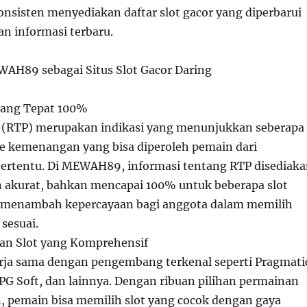
onsisten menyediakan daftar slot gacor yang diperbarui
an informasi terbaru.
AH89 sebagai Situs Slot Gacor Daring
yang Tepat 100%
r (RTP) merupakan indikasi yang menunjukkan seberapa
se kemenangan yang bisa diperoleh pemain dari
tertentu. Di MEWAH89, informasi tentang RTP disediak
n akurat, bahkan mencapai 100% untuk beberapa slot
ni menambah kepercayaan bagi anggota dalam memilih
sesuai.
an Slot yang Komprehensif
a sama dengan pengembang terkenal seperti Pragmati
 PG Soft, dan lainnya. Dengan ribuan pilihan permainan
, pemain bisa memilih slot yang cocok dengan gaya