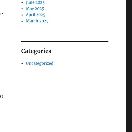
June 2025
May 2025
ke
April 2025
March 2025
Categories
Uncategorized
et