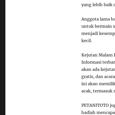
yang lebih baik 
Anggota lama ba
untuk bermain s
menjadi kesemp
kecil.
Kejutan Malam I
Informasi terb
akan ada kejuta
gratis, dan aca
ini akan memili
acak, termasuk s
PETANITOTO jug
hadiah mencapai