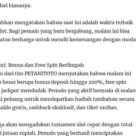
dari biasanya.
hkan mengatakan bahwa saat ini adalah waktu terbaik
lot. Bagi pemain yang baru bergabung, malam ini bisa
atan berharga untuk meraih kemenangan dengan moda
ni: Bonus dan Free Spin Berlimpah
aru dari tim PETANITOTO menyatakan bahwa malam ini
n besar berupa bonus deposit hingga 200%, free spin
ra jackpot mendadak. Pemain yang aktif bermain di mala
ki peluang untuk mendapatkan hadiah tambahan secara
aldo gratis, cashback eksklusif, dan tiket undian.
a akan mengadakan turnamen slot cepat dengan total
 jutaan rupiah. Pemain yang berhasil menciptakan