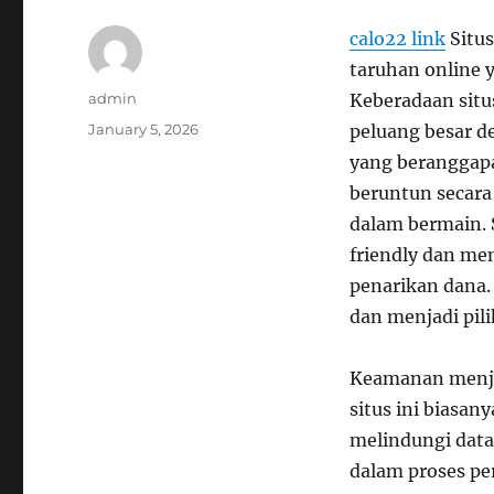
calo22 link
Situs
taruhan online
Author
admin
Keberadaan sit
Posted
January 5, 2026
peluang besar d
on
yang beranggap
beruntun secara
dalam bermain. S
friendly dan m
penarikan dana.
dan menjadi pili
Keamanan menjad
situs ini biasa
melindungi data
dalam proses pe