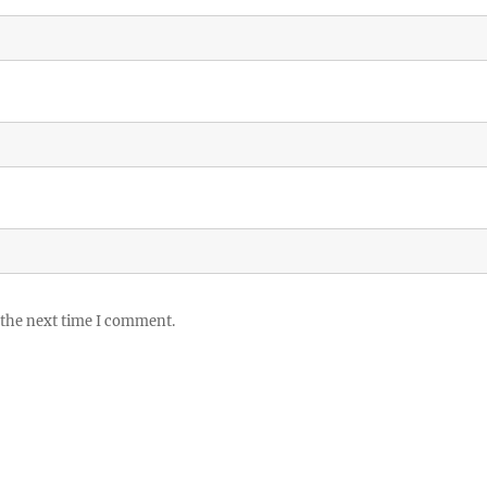
 the next time I comment.