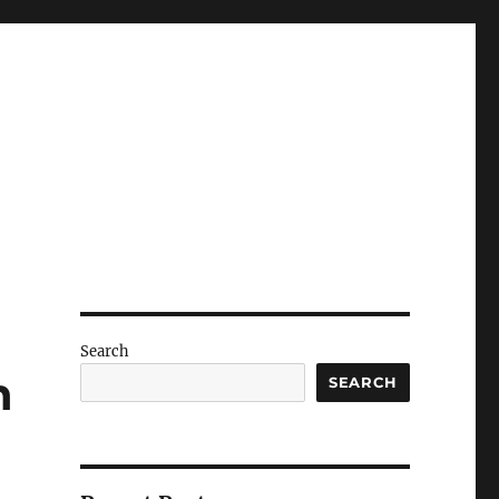
Search
n
SEARCH