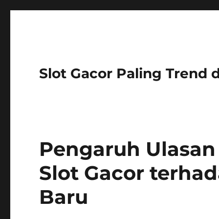
Slot Gacor Paling Trend d
Pengaruh Ulasan 
Slot Gacor terh
Baru