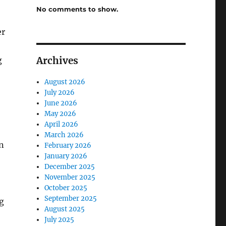
No comments to show.
er
Archives
g
August 2026
July 2026
June 2026
May 2026
April 2026
March 2026
n
February 2026
January 2026
December 2025
November 2025
October 2025
September 2025
g
August 2025
July 2025