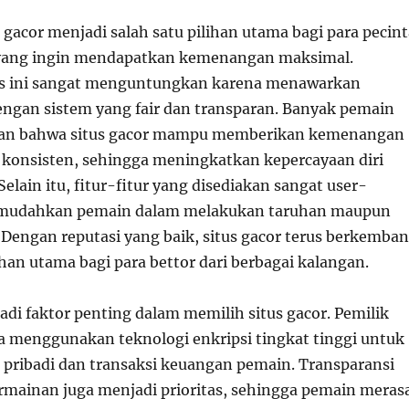
 gacor menjadi salah satu pilihan utama bagi para pecint
 yang ingin mendapatkan kemenangan maksimal.
us ini sangat menguntungkan karena menawarkan
engan sistem yang fair dan transparan. Banyak pemain
an bahwa situs gacor mampu memberikan kemenangan
 konsisten, sehingga meningkatkan kepercayaan diri
elain itu, fitur-fitur yang disediakan sangat user-
emudahkan pemain dalam melakukan taruhan maupun
 Dengan reputasi yang baik, situs gacor terus berkemba
han utama bagi para bettor dari berbagai kalangan.
i faktor penting dalam memilih situs gacor. Pemilik
nya menggunakan teknologi enkripsi tingkat tinggi untuk
 pribadi dan transaksi keuangan pemain. Transparansi
rmainan juga menjadi prioritas, sehingga pemain meras