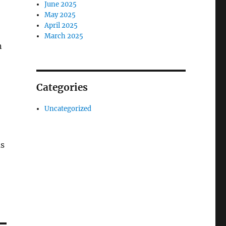
June 2025
May 2025
April 2025
March 2025
n
Categories
Uncategorized
us