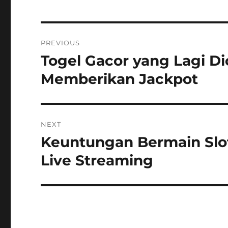
Post
PREVIOUS
navigation
Togel Gacor yang Lagi Di
Previous
post:
Memberikan Jackpot
NEXT
Keuntungan Bermain Slot
Next
post:
Live Streaming