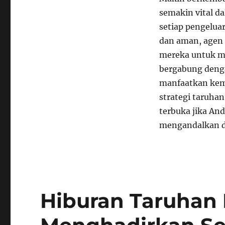
semakin vital d
setiap pengelua
dan aman, agen
mereka untuk m
bergabung denga
manfaatkan kem
strategi taruh
terbuka jika An
mengandalkan da
Hiburan Taruhan