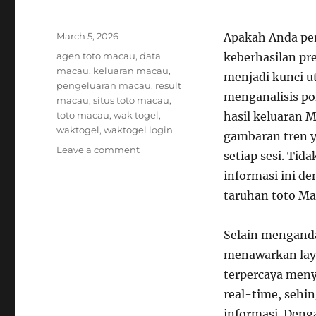
Posted
March 5, 2026
Apakah Anda per
on
Tags
agen toto macau
,
data
keberhasilan pr
macau
,
keluaran macau
,
menjadi kunci u
pengeluaran macau
,
result
menganalisis po
macau
,
situs toto macau
,
toto macau
,
wak togel
,
hasil keluaran 
waktogel
,
waktogel login
gambaran tren 
on
Leave a comment
setiap sesi. Ti
Panduan
informasi ini 
Toto
Macau
taruhan toto M
Tanpa
Ribet
Selain menganda
menawarkan laya
terpercaya meny
real-time, sehi
informasi. Deng