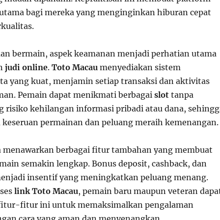
 utama bagi mereka yang menginginkan hiburan cepat
kualitas.
man bermain, aspek keamanan menjadi perhatian utama
in
judi online
.
Toto Macau
menyediakan sistem
ta yang kuat, menjamin setiap transaksi dan aktivitas
man. Pemain dapat menikmati berbagai
slot
tanpa
 risiko kehilangan informasi pribadi atau dana, sehingg
a keseruan permainan dan peluang meraih kemenangan.
ga menawarkan berbagai fitur tambahan yang membuat
ain semakin lengkap. Bonus deposit, cashback, dan
menjadi insentif yang meningkatkan peluang menang.
ses
link Toto Macau
, pemain baru maupun veteran dapa
itur-fitur ini untuk memaksimalkan pengalaman
gan cara yang aman dan menyenangkan.