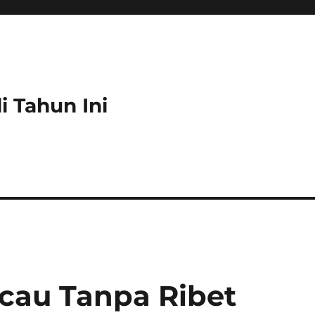
i Tahun Ini
cau Tanpa Ribet