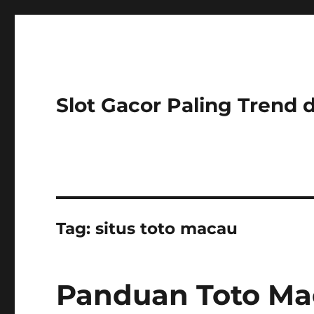
Slot Gacor Paling Trend d
Tag:
situs toto macau
Panduan Toto Ma