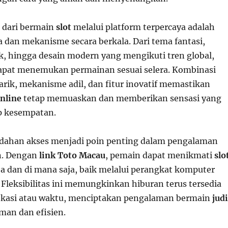
 dari bermain
slot
melalui platform terpercaya adalah
dan mekanisme secara berkala. Dari tema fantasi,
k, hingga desain modern yang mengikuti tren global,
apat menemukan permainan sesuai selera. Kombinasi
arik, mekanisme adil, dan fitur inovatif memastikan
online
tetap memuaskan dan memberikan sensasi yang
ap kesempatan.
udahan akses menjadi poin penting dalam pengalaman
n. Dengan
link Toto Macau
, pemain dapat menikmati
slo
ja dan di mana saja, baik melalui perangkat komputer
Fleksibilitas ini memungkinkan hiburan terus tersedia
okasi atau waktu, menciptakan pengalaman bermain
judi
an dan efisien.