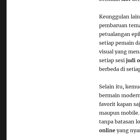
Keunggulan lain
pembaruan tema 
petualangan epi
setiap pemain d
visual yang men
setiap sesi
judi 
berbeda di seti
Selain itu, kem
bermain moder
favorit kapan sa
maupun mobile. 
tanpa batasan l
online
yang nyam