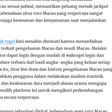
au sesuai jadwal, memastikan peluang meraih jackpot
Keberadaan situs toto Macau yang terpercaya sangat
enjaga keamanan dan kenyamanan saat menjalankan
ak togel
kini semakin diminati karena menyediakan
 terkait pengeluaran Macau dan result Macau. Melalui
ttor dapat login dengan mudah di waktogel login dan
ate terbaru dari hasil angka-angka yang keluar setiap
a itu, fitur live draw dan history pengeluaran Macau yan
kan pengguna dalam melakukan analisis statistik.
 dan keakuratan data menjadi alasan utama mengapa
emilih platform ini untuk mengikuti perkembangan
u secara terpercaya.
gnya teknologi digital, keberadaan agen toto Macau