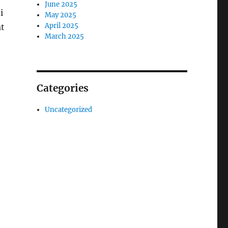
June 2025
i
May 2025
April 2025
at
March 2025
Categories
Uncategorized