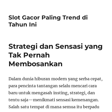
Slot Gacor Paling Trend di
Tahun Ini
Strategi dan Sensasi yang
Tak Pernah
Membosankan
Dalam dunia hiburan modern yang serba cepat,
para pencinta tantangan selalu mencari cara
baru untuk mengasah insting, strategi, dan
tentu saja—menikmati sensasi kemenangan.
Salah satu tempat di mana semua itu berpadu