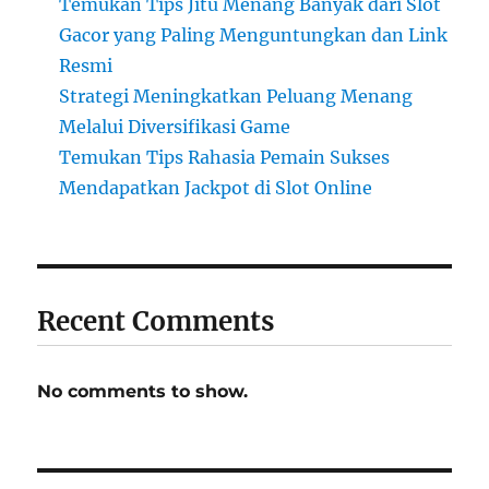
Temukan Tips Jitu Menang Banyak dari Slot
Gacor yang Paling Menguntungkan dan Link
Resmi
Strategi Meningkatkan Peluang Menang
Melalui Diversifikasi Game
Temukan Tips Rahasia Pemain Sukses
Mendapatkan Jackpot di Slot Online
Recent Comments
No comments to show.