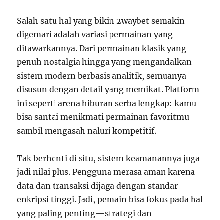
Salah satu hal yang bikin 2waybet semakin
digemari adalah variasi permainan yang
ditawarkannya. Dari permainan klasik yang
penuh nostalgia hingga yang mengandalkan
sistem modern berbasis analitik, semuanya
disusun dengan detail yang memikat. Platform
ini seperti arena hiburan serba lengkap: kamu
bisa santai menikmati permainan favoritmu
sambil mengasah naluri kompetitif.
Tak berhenti di situ, sistem keamanannya juga
jadi nilai plus. Pengguna merasa aman karena
data dan transaksi dijaga dengan standar
enkripsi tinggi. Jadi, pemain bisa fokus pada hal
yang paling penting—strategi dan