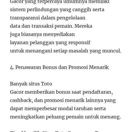
Gacor yang terpercaya umumnya memiliki
sistem perlindungan yang canggih serta
transparansi dalam pengelolaan
data dan transaksi pemain. Mereka
juga biasanya menyediakan
layanan pelanggan yang responsif
untuk menangani setiap masalah yang muncul.
4. Penawaran Bonus dan Promosi Menarik
Banyak situs Toto
Gacor memberikan bonus saat pendaftaran,
cashback, dan promosi menarik lainnya yang
dapat memperbesar modal taruhan serta
meningkatkan peluang pemain untuk menang.