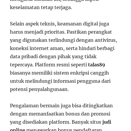
keselamatan tetap terjaga.
Selain aspek teknis, keamanan digital juga
harus menjadi prioritas. Pastikan perangkat
yang digunakan terlindungi dengan antivirus,
koneksi internet aman, serta hindari berbagi
data pribadi dengan pihak yang tidak
tepercaya. Platform resmi seperti
talas89
biasanya memiliki sistem enkripsi canggih
untuk melindungi informasi pengguna dari
potensi penyalahgunaan.
Pengalaman bermain juga bisa ditingkatkan
dengan memanfaatkan bonus dan promosi
yang disediakan platform. Banyak situs
judi
online
menawarkan bonus pendaftaran,