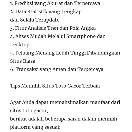
1. Prediksi yang Akurat dan Terpercaya
2. Data Statistik yang Lengkap
dan Selalu Terupdate
3. Fitur Analisis Tren dan Pola Angka
4. Akses Mudah Melalui Smartphone dan
Desktop
5. Peluang Menang Lebih Tinggi Dibandingkan
Situs Biasa
6. Transaksi yang Aman dan Terpercaya
Tips Memilih Situs Toto Gacor Terbaik
Agar Anda dapat memaksimalkan manfaat dari
situs toto gacor,
berikut adalah beberapa saran dalam memilih
platform yang sesuai: