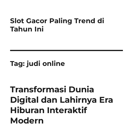
Slot Gacor Paling Trend di
Tahun Ini
Tag:
judi online
Transformasi Dunia
Digital dan Lahirnya Era
Hiburan Interaktif
Modern