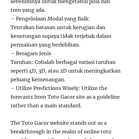
sebelumnya untuk mengetahui pola dan
tren yang ada.
– Pengelolaan Modal yang Baik:
Tentukan batasan untuk kerugian dan
keuntungan supaya tidak terjebak dalam
permainan yang berlebihan.
– Beragam Jenis
Taruhan: Cobalah berbagai variasi taruhan
seperti 4D, 3D, atau 2D untuk meningkatkan
peluang kemenangan.
– Utilize Predictions Wisely: Utilize the
forecasts from Toto Gacor site as a guideline
rather than a main standard.
The Toto Gacor website stands out as a
breakthrough in the realm of online toto