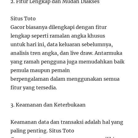
2. Fitur Lengkap dan Mudah Diakses
Situs Toto
Gacor biasanya dilengkapi dengan fitur
lengkap seperti ramalan angka khusus
untuk hari ini, data keluaran sebelumnya,
analisis tren angka, dan live draw. Antarmuka
yang ramah pengguna juga memudahkan baik
pemula maupun pemain
berpengalaman dalam menggunakan semua
fitur yang tersedia.
3. Keamanan dan Keterbukaan
Keamanan data dan transaksi adalah hal yang
paling penting. Situs Toto