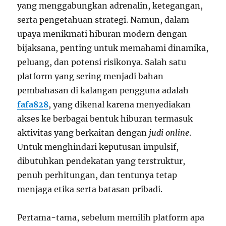
yang menggabungkan adrenalin, ketegangan,
serta pengetahuan strategi. Namun, dalam
upaya menikmati hiburan modern dengan
bijaksana, penting untuk memahami dinamika,
peluang, dan potensi risikonya. Salah satu
platform yang sering menjadi bahan
pembahasan di kalangan pengguna adalah
fafa828
, yang dikenal karena menyediakan
akses ke berbagai bentuk hiburan termasuk
aktivitas yang berkaitan dengan
judi online
.
Untuk menghindari keputusan impulsif,
dibutuhkan pendekatan yang terstruktur,
penuh perhitungan, dan tentunya tetap
menjaga etika serta batasan pribadi.
Pertama-tama, sebelum memilih platform apa