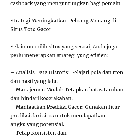
cashback yang menguntungkan bagi pemain.
Strategi Meningkatkan Peluang Menang di
Situs Toto Gacor
Selain memilih situs yang sesuai, Anda juga
perlu menerapkan strategi yang efisien:
– Analisis Data Historis: Pelajari pola dan tren
dari hasil yang lalu.
– Manajemen Modal: Tetapkan batas taruhan
dan hindari keserakahan.
– Manfaatkan Prediksi Gacor: Gunakan fitur
prediksi dari situs untuk mendapatkan
angka yang potensial.
– Tetap Konsisten dan