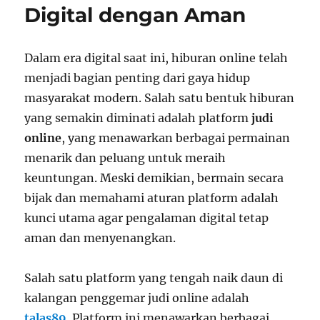
Digital dengan Aman
Hiburan
Interaktif
Modern
Dalam era digital saat ini, hiburan online telah
menjadi bagian penting dari gaya hidup
masyarakat modern. Salah satu bentuk hiburan
yang semakin diminati adalah platform
judi
online
, yang menawarkan berbagai permainan
menarik dan peluang untuk meraih
keuntungan. Meski demikian, bermain secara
bijak dan memahami aturan platform adalah
kunci utama agar pengalaman digital tetap
aman dan menyenangkan.
Salah satu platform yang tengah naik daun di
kalangan penggemar judi online adalah
talas89
. Platform ini menawarkan berbagai