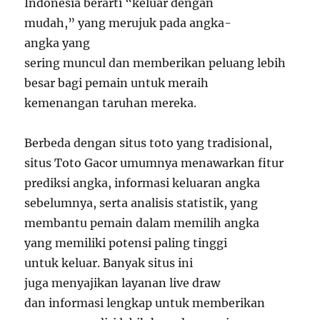
Indonesia berarti “keluar dengan
mudah,” yang merujuk pada angka-
angka yang
sering muncul dan memberikan peluang lebih
besar bagi pemain untuk meraih
kemenangan taruhan mereka.
Berbeda dengan situs toto yang tradisional,
situs Toto Gacor umumnya menawarkan fitur
prediksi angka, informasi keluaran angka
sebelumnya, serta analisis statistik, yang
membantu pemain dalam memilih angka
yang memiliki potensi paling tinggi
untuk keluar. Banyak situs ini
juga menyajikan layanan live draw
dan informasi lengkap untuk memberikan