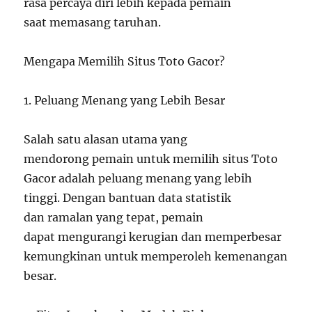
rasa percaya diri lebih kepada pemain
saat memasang taruhan.
Mengapa Memilih Situs Toto Gacor?
1. Peluang Menang yang Lebih Besar
Salah satu alasan utama yang
mendorong pemain untuk memilih situs Toto
Gacor adalah peluang menang yang lebih
tinggi. Dengan bantuan data statistik
dan ramalan yang tepat, pemain
dapat mengurangi kerugian dan memperbesar
kemungkinan untuk memperoleh kemenangan
besar.