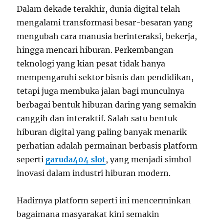
Dalam dekade terakhir, dunia digital telah
mengalami transformasi besar-besaran yang
mengubah cara manusia berinteraksi, bekerja,
hingga mencari hiburan. Perkembangan
teknologi yang kian pesat tidak hanya
mempengaruhi sektor bisnis dan pendidikan,
tetapi juga membuka jalan bagi munculnya
berbagai bentuk hiburan daring yang semakin
canggih dan interaktif. Salah satu bentuk
hiburan digital yang paling banyak menarik
perhatian adalah permainan berbasis platform
seperti
garuda404 slot
, yang menjadi simbol
inovasi dalam industri hiburan modern.
Hadirnya platform seperti ini mencerminkan
bagaimana masyarakat kini semakin