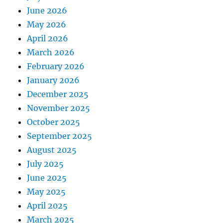
June 2026
May 2026
April 2026
March 2026
February 2026
January 2026
December 2025
November 2025
October 2025
September 2025
August 2025
July 2025
June 2025
May 2025
April 2025
March 2025