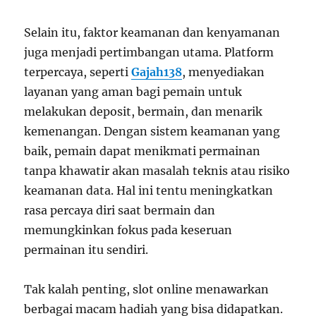
Selain itu, faktor keamanan dan kenyamanan
juga menjadi pertimbangan utama. Platform
terpercaya, seperti
Gajah138
, menyediakan
layanan yang aman bagi pemain untuk
melakukan deposit, bermain, dan menarik
kemenangan. Dengan sistem keamanan yang
baik, pemain dapat menikmati permainan
tanpa khawatir akan masalah teknis atau risiko
keamanan data. Hal ini tentu meningkatkan
rasa percaya diri saat bermain dan
memungkinkan fokus pada keseruan
permainan itu sendiri.
Tak kalah penting, slot online menawarkan
berbagai macam hadiah yang bisa didapatkan.