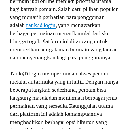
bermain judi online menjadi prioritas utama
bagi banyak pemain. Salah satu pilihan populer
yang menarik perhatian para penggemar
adalah
tank4d login
, yang menawarkan
berbagai permainan menarik mulai dari slot
hingga togel. Platform ini dirancang untuk
memberikan pengalaman bermain yang lancar
dan menyenangkan bagi para penggunanya.
Tank4D login mempermudah akses pemain
melalui antarmuka yang intuitif. Dengan hanya
beberapa langkah sederhana, pemain bisa
langsung masuk dan menikmati berbagai jenis
permainan yang tersedia. Keunggulan utama
dari platform ini adalah kemampuannya
menghadirkan berbagai opsi hiburan yang