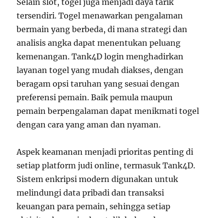
Selain slot, togel juga menjadi daya tarik
tersendiri. Togel menawarkan pengalaman
bermain yang berbeda, di mana strategi dan
analisis angka dapat menentukan peluang
kemenangan. Tank4D login menghadirkan
layanan togel yang mudah diakses, dengan
beragam opsi taruhan yang sesuai dengan
preferensi pemain. Baik pemula maupun
pemain berpengalaman dapat menikmati togel
dengan cara yang aman dan nyaman.
Aspek keamanan menjadi prioritas penting di
setiap platform judi online, termasuk Tank4D.
Sistem enkripsi modern digunakan untuk
melindungi data pribadi dan transaksi
keuangan para pemain, sehingga setiap