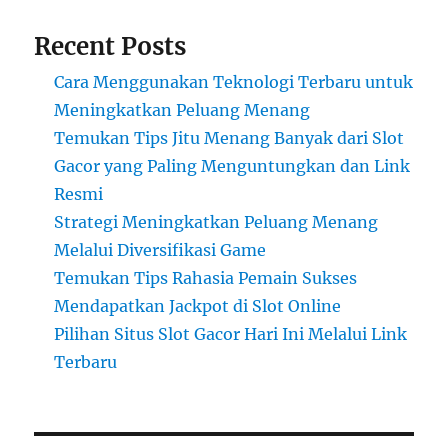
Recent Posts
Cara Menggunakan Teknologi Terbaru untuk
Meningkatkan Peluang Menang
Temukan Tips Jitu Menang Banyak dari Slot
Gacor yang Paling Menguntungkan dan Link
Resmi
Strategi Meningkatkan Peluang Menang
Melalui Diversifikasi Game
Temukan Tips Rahasia Pemain Sukses
Mendapatkan Jackpot di Slot Online
Pilihan Situs Slot Gacor Hari Ini Melalui Link
Terbaru