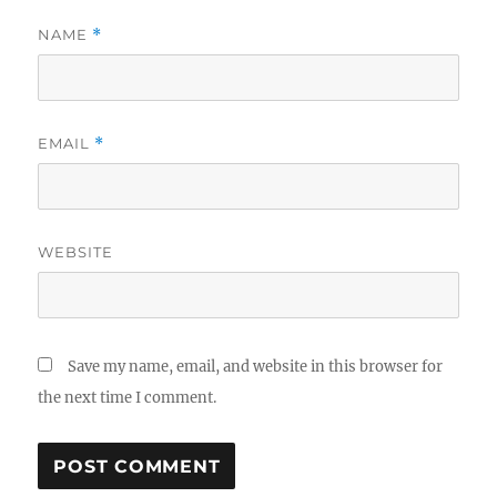
NAME
*
EMAIL
*
WEBSITE
Save my name, email, and website in this browser for
the next time I comment.