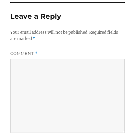
Leave a Reply
Your email address will not be published.
Required fields
are marked
*
COMMENT
*