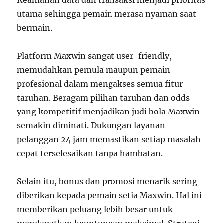
Keamanan data dan transaksi menjadi prioritas
utama sehingga pemain merasa nyaman saat
bermain.
Platform Maxwin sangat user-friendly,
memudahkan pemula maupun pemain
profesional dalam mengakses semua fitur
taruhan. Beragam pilihan taruhan dan odds
yang kompetitif menjadikan judi bola Maxwin
semakin diminati. Dukungan layanan
pelanggan 24 jam memastikan setiap masalah
cepat terselesaikan tanpa hambatan.
Selain itu, bonus dan promosi menarik sering
diberikan kepada pemain setia Maxwin. Hal ini
memberikan peluang lebih besar untuk