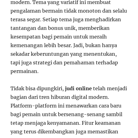
modern. Tema yang variatif ini membuat
pengalaman bermain tidak monoton dan selalu
terasa segar. Setiap tema juga menghadirkan
tantangan dan bonus unik, memberikan
kesempatan bagi pemain untuk meraih
kemenangan lebih besar. Jadi, bukan hanya
sekadar keberuntungan yang menentukan,
tapi juga strategi dan pemahaman terhadap
permainan.
Tidak bisa dipungkiri,
judi online
telah menjadi
bagian dari tren hiburan digital modern.
Platform-platform ini menawarkan cara baru
bagi pemain untuk bersenang-senang sambil
tetap menjaga kenyamanan. Fitur keamanan
yang terus dikembangkan juga memastikan