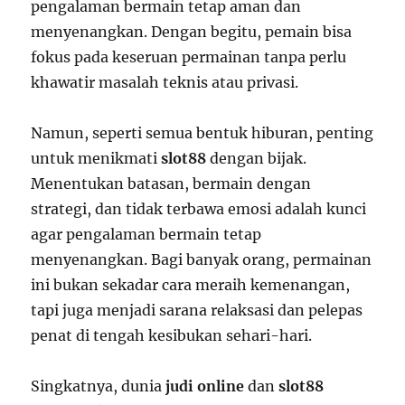
pengalaman bermain tetap aman dan
menyenangkan. Dengan begitu, pemain bisa
fokus pada keseruan permainan tanpa perlu
khawatir masalah teknis atau privasi.
Namun, seperti semua bentuk hiburan, penting
untuk menikmati
slot88
dengan bijak.
Menentukan batasan, bermain dengan
strategi, dan tidak terbawa emosi adalah kunci
agar pengalaman bermain tetap
menyenangkan. Bagi banyak orang, permainan
ini bukan sekadar cara meraih kemenangan,
tapi juga menjadi sarana relaksasi dan pelepas
penat di tengah kesibukan sehari-hari.
Singkatnya, dunia
judi online
dan
slot88