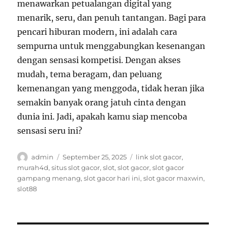
menawarkan petualangan digital yang
menarik, seru, dan penuh tantangan. Bagi para
pencari hiburan modern, ini adalah cara
sempurna untuk menggabungkan kesenangan
dengan sensasi kompetisi. Dengan akses
mudah, tema beragam, dan peluang
kemenangan yang menggoda, tidak heran jika
semakin banyak orang jatuh cinta dengan
dunia ini. Jadi, apakah kamu siap mencoba
sensasi seru ini?
Author
Posted
Tags
admin
September 25, 2025
link slot gacor
,
on
murah4d
,
situs slot gacor
,
slot
,
slot gacor
,
slot gacor
gampang menang
,
slot gacor hari ini
,
slot gacor maxwin
,
slot88