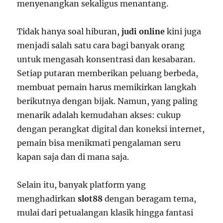
menyenangkan sekaligus menantang.
Tidak hanya soal hiburan,
judi online
kini juga
menjadi salah satu cara bagi banyak orang
untuk mengasah konsentrasi dan kesabaran.
Setiap putaran memberikan peluang berbeda,
membuat pemain harus memikirkan langkah
berikutnya dengan bijak. Namun, yang paling
menarik adalah kemudahan akses: cukup
dengan perangkat digital dan koneksi internet,
pemain bisa menikmati pengalaman seru
kapan saja dan di mana saja.
Selain itu, banyak platform yang
menghadirkan
slot88
dengan beragam tema,
mulai dari petualangan klasik hingga fantasi