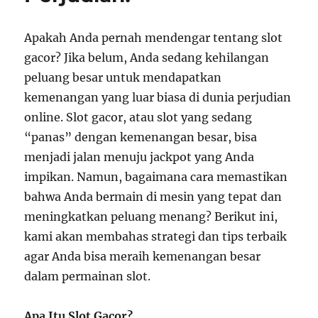
Apakah Anda pernah mendengar tentang slot
gacor? Jika belum, Anda sedang kehilangan
peluang besar untuk mendapatkan
kemenangan yang luar biasa di dunia perjudian
online. Slot gacor, atau slot yang sedang
“panas” dengan kemenangan besar, bisa
menjadi jalan menuju jackpot yang Anda
impikan. Namun, bagaimana cara memastikan
bahwa Anda bermain di mesin yang tepat dan
meningkatkan peluang menang? Berikut ini,
kami akan membahas strategi dan tips terbaik
agar Anda bisa meraih kemenangan besar
dalam permainan slot.
Apa Itu Slot Gacor?