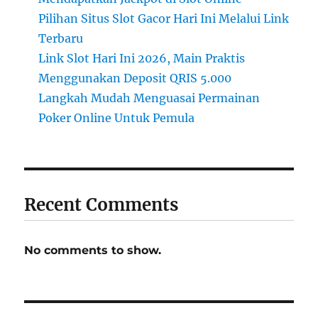
Pilihan Situs Slot Gacor Hari Ini Melalui Link
Terbaru
Link Slot Hari Ini 2026, Main Praktis
Menggunakan Deposit QRIS 5.000
Langkah Mudah Menguasai Permainan
Poker Online Untuk Pemula
Recent Comments
No comments to show.