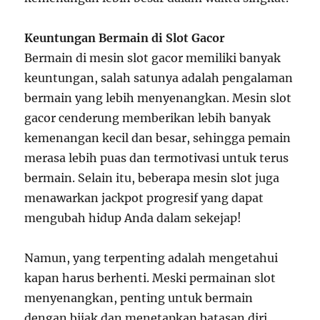
Keuntungan Bermain di Slot Gacor
Bermain di mesin slot gacor memiliki banyak
keuntungan, salah satunya adalah pengalaman
bermain yang lebih menyenangkan. Mesin slot
gacor cenderung memberikan lebih banyak
kemenangan kecil dan besar, sehingga pemain
merasa lebih puas dan termotivasi untuk terus
bermain. Selain itu, beberapa mesin slot juga
menawarkan jackpot progresif yang dapat
mengubah hidup Anda dalam sekejap!
Namun, yang terpenting adalah mengetahui
kapan harus berhenti. Meski permainan slot
menyenangkan, penting untuk bermain
dengan bijak dan menetapkan batasan diri.