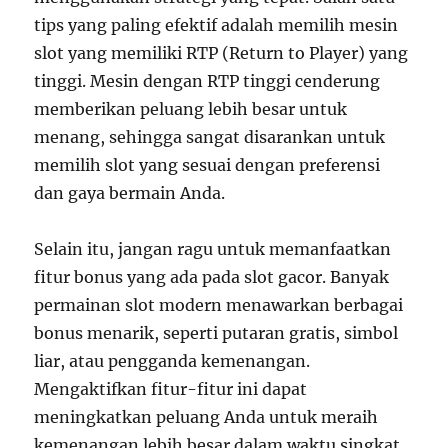
tips yang paling efektif adalah memilih mesin
slot yang memiliki RTP (Return to Player) yang
tinggi. Mesin dengan RTP tinggi cenderung
memberikan peluang lebih besar untuk
menang, sehingga sangat disarankan untuk
memilih slot yang sesuai dengan preferensi
dan gaya bermain Anda.
Selain itu, jangan ragu untuk memanfaatkan
fitur bonus yang ada pada slot gacor. Banyak
permainan slot modern menawarkan berbagai
bonus menarik, seperti putaran gratis, simbol
liar, atau pengganda kemenangan.
Mengaktifkan fitur-fitur ini dapat
meningkatkan peluang Anda untuk meraih
kemenangan lebih besar dalam waktu singkat.