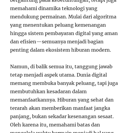
bergantung pada keberuntungan, tetapi juga
memahami dinamika teknologi yang
mendukung permainan. Mulai dari algoritma
yang menentukan peluang kemenangan
hingga sistem pembayaran digital yang aman
dan efisien—semuanya menjadi bagian
penting dalam ekosistem hiburan modern.
Namun, di balik semua itu, tanggung jawab
tetap menjadi aspek utama. Dunia digital
memang membuka banyak peluang, tapi juga
membutuhkan kesadaran dalam
memanfaatkannya. Hiburan yang sehat dan
terarah akan memberikan manfaat jangka
panjang, bukan sekadar kesenangan sesaat.
Oleh karena itu, memahami batas dan