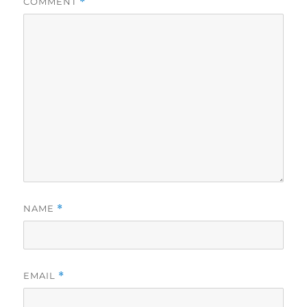
COMMENT
*
NAME
*
EMAIL
*