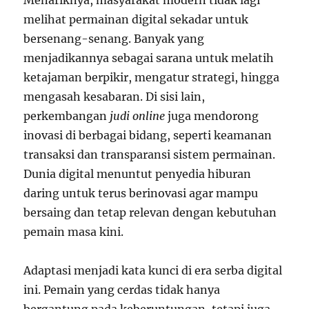
Menariknya, masyarakat modern tidak lagi
melihat permainan digital sekadar untuk
bersenang-senang. Banyak yang
menjadikannya sebagai sarana untuk melatih
ketajaman berpikir, mengatur strategi, hingga
mengasah kesabaran. Di sisi lain,
perkembangan
judi online
juga mendorong
inovasi di berbagai bidang, seperti keamanan
transaksi dan transparansi sistem permainan.
Dunia digital menuntut penyedia hiburan
daring untuk terus berinovasi agar mampu
bersaing dan tetap relevan dengan kebutuhan
pemain masa kini.
Adaptasi menjadi kata kunci di era serba digital
ini. Pemain yang cerdas tidak hanya