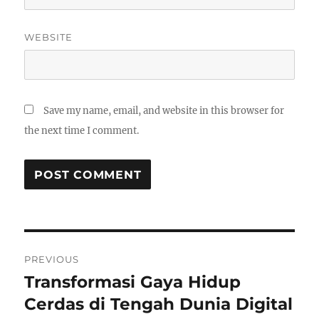
WEBSITE
Save my name, email, and website in this browser for
the next time I comment.
Post
PREVIOUS
navigation
Transformasi Gaya Hidup
Previous
post:
Cerdas di Tengah Dunia Digital