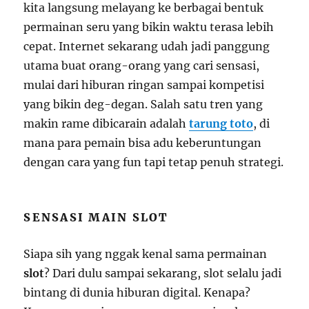
kita langsung melayang ke berbagai bentuk
permainan seru yang bikin waktu terasa lebih
cepat. Internet sekarang udah jadi panggung
utama buat orang-orang yang cari sensasi,
mulai dari hiburan ringan sampai kompetisi
yang bikin deg-degan. Salah satu tren yang
makin rame dibicarain adalah
tarung toto
, di
mana para pemain bisa adu keberuntungan
dengan cara yang fun tapi tetap penuh strategi.
SENSASI MAIN SLOT
Siapa sih yang nggak kenal sama permainan
slot
? Dari dulu sampai sekarang, slot selalu jadi
bintang di dunia hiburan digital. Kenapa?