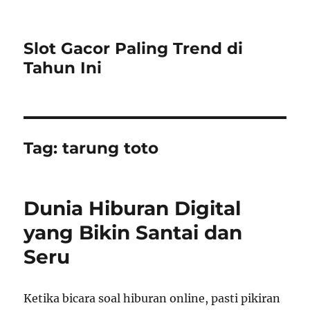
Slot Gacor Paling Trend di
Tahun Ini
Tag:
tarung toto
Dunia Hiburan Digital
yang Bikin Santai dan
Seru
Ketika bicara soal hiburan online, pasti pikiran