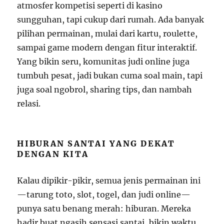
atmosfer kompetisi seperti di kasino
sungguhan, tapi cukup dari rumah. Ada banyak
pilihan permainan, mulai dari kartu, roulette,
sampai game modern dengan fitur interaktif.
Yang bikin seru, komunitas judi online juga
tumbuh pesat, jadi bukan cuma soal main, tapi
juga soal ngobrol, sharing tips, dan nambah
relasi.
HIBURAN SANTAI YANG DEKAT
DENGAN KITA
Kalau dipikir-pikir, semua jenis permainan ini
—tarung toto, slot, togel, dan judi online—
punya satu benang merah: hiburan. Mereka
hadir buat ngasih sensasi santai, bikin waktu