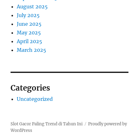
August 2025
July 2025
June 2025
May 2025
April 2025
March 2025
Categories
Uncategorized
Slot Gacor Paling Trend di Tahun Ini
Proudly powered by
WordPress