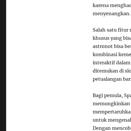
karena menghad
menyenangkan.
Salah satu fitu
khusus yang bis
astronot bisa b
kombinasi kemen
interaktif dalam
ditemukan di slo
petualangan bar
Bagi pemula, S
memungkinkan p
mempertaruhka
untuk mengenal 
Dengan mencoba 