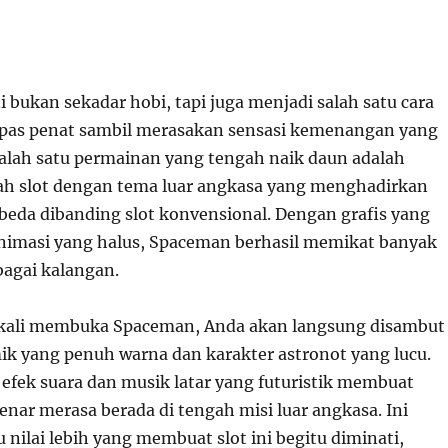
i bukan sekadar hobi, tapi juga menjadi salah satu cara
epas penat sambil merasakan sensasi kemenangan yang
lah satu permainan yang tengah naik daun adalah
uah slot dengan tema luar angkasa yang menghadirkan
eda dibanding slot konvensional. Dengan grafis yang
imasi yang halus, Spaceman berhasil memikat banyak
bagai kalangan.
 kali membuka Spaceman, Anda akan langsung disambut
mik yang penuh warna dan karakter astronot yang lucu.
 efek suara dan musik latar yang futuristik membuat
nar merasa berada di tengah misi luar angkasa. Ini
u nilai lebih yang membuat slot ini begitu diminati,