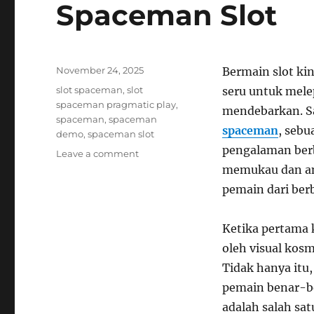
Spaceman Slot
Posted
November 24, 2025
Bermain slot kin
on
Tags
slot spaceman
,
slot
seru untuk mel
spaceman pragmatic play
,
mendebarkan. Sa
spaceman
,
spaceman
spaceman
, seb
demo
,
spaceman slot
pengalaman berb
on
Leave a comment
Jelajahi
memukau dan an
Galaksi
pemain dari ber
Seru
Bersama
Spaceman
Ketika pertama
Slot
oleh visual kos
Tidak hanya itu,
pemain benar-be
adalah salah sat