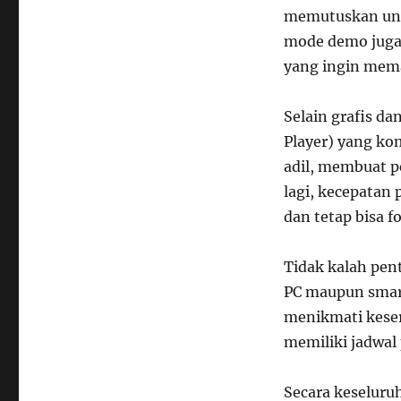
memutuskan untu
mode demo juga
yang ingin mem
Selain grafis da
Player) yang k
adil, membuat 
lagi, kecepatan
dan tetap bisa f
Tidak kalah pen
PC maupun smar
menikmati keser
memiliki jadwal 
Secara keseluru