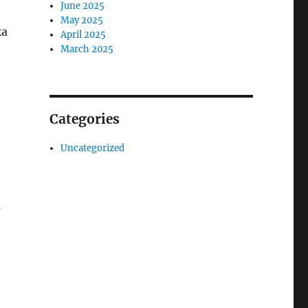
June 2025
May 2025
ka
April 2025
March 2025
Categories
n
Uncategorized
u