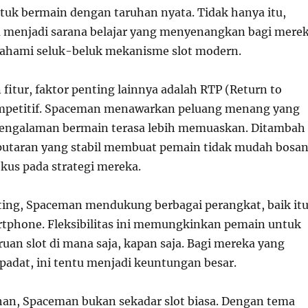
k bermain dengan taruhan nyata. Tidak hanya itu,
 menjadi sarana belajar yang menyenangkan bagi mere
ahami seluk-beluk mekanisme slot modern.
n fitur, faktor penting lainnya adalah RTP (Return to
ompetitif. Spaceman menawarkan peluang menang yang
pengalaman bermain terasa lebih memuaskan. Ditambah
 putaran yang stabil membuat pemain tidak mudah bosa
okus pada strategi mereka.
ting, Spaceman mendukung berbagai perangkat, baik it
tphone. Fleksibilitas ini memungkinkan pemain untuk
uan slot di mana saja, kapan saja. Bagi mereka yang
padat, ini tentu menjadi keuntungan besar.
han, Spaceman bukan sekadar slot biasa. Dengan tema