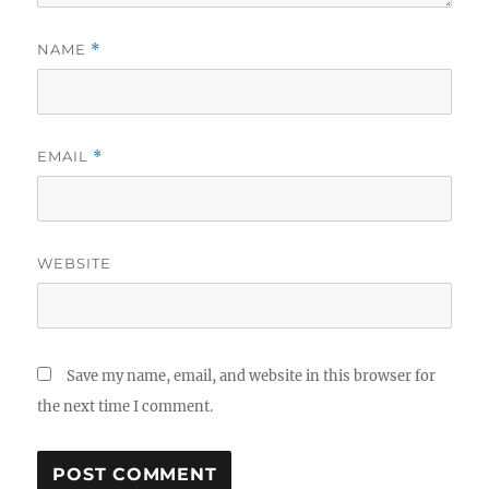
NAME
*
EMAIL
*
WEBSITE
Save my name, email, and website in this browser for
the next time I comment.