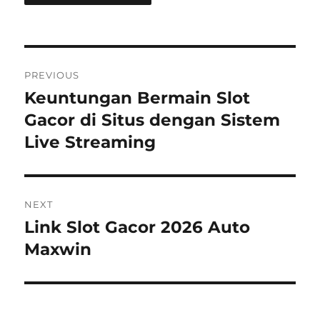
Post
PREVIOUS
navigation
Keuntungan Bermain Slot
Previous
post:
Gacor di Situs dengan Sistem
Live Streaming
NEXT
Link Slot Gacor 2026 Auto
Next
post:
Maxwin