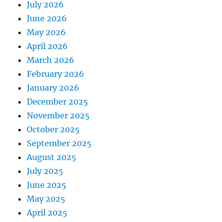
July 2026
June 2026
May 2026
April 2026
March 2026
February 2026
January 2026
December 2025
November 2025
October 2025
September 2025
August 2025
July 2025
June 2025
May 2025
April 2025