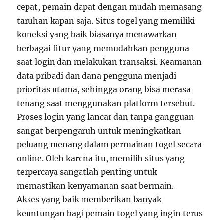
cepat, pemain dapat dengan mudah memasang
taruhan kapan saja. Situs togel yang memiliki
koneksi yang baik biasanya menawarkan
berbagai fitur yang memudahkan pengguna
saat login dan melakukan transaksi. Keamanan
data pribadi dan dana pengguna menjadi
prioritas utama, sehingga orang bisa merasa
tenang saat menggunakan platform tersebut.
Proses login yang lancar dan tanpa gangguan
sangat berpengaruh untuk meningkatkan
peluang menang dalam permainan togel secara
online. Oleh karena itu, memilih situs yang
terpercaya sangatlah penting untuk
memastikan kenyamanan saat bermain.
Akses yang baik memberikan banyak
keuntungan bagi pemain togel yang ingin terus