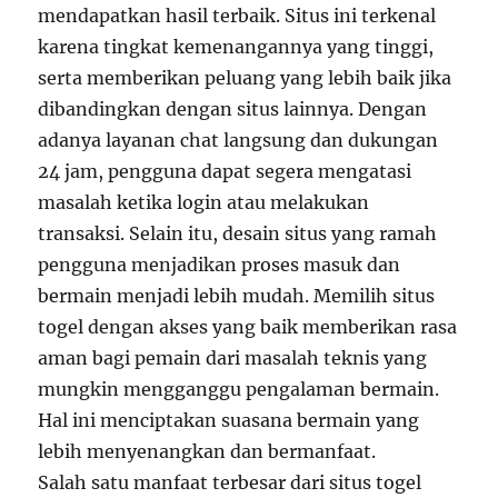
mendapatkan hasil terbaik. Situs ini terkenal
karena tingkat kemenangannya yang tinggi,
serta memberikan peluang yang lebih baik jika
dibandingkan dengan situs lainnya. Dengan
adanya layanan chat langsung dan dukungan
24 jam, pengguna dapat segera mengatasi
masalah ketika login atau melakukan
transaksi. Selain itu, desain situs yang ramah
pengguna menjadikan proses masuk dan
bermain menjadi lebih mudah. Memilih situs
togel dengan akses yang baik memberikan rasa
aman bagi pemain dari masalah teknis yang
mungkin mengganggu pengalaman bermain.
Hal ini menciptakan suasana bermain yang
lebih menyenangkan dan bermanfaat.
Salah satu manfaat terbesar dari situs togel