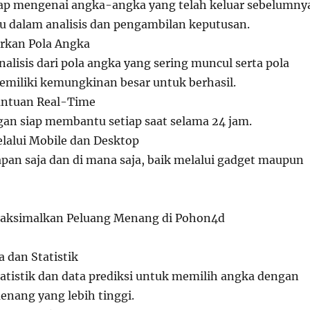
ap mengenai angka-angka yang telah keluar sebelumny
 dalam analisis dan pengambilan keputusan.
arkan Pola Angka
lisis dari pola angka yang sering muncul serta pola
emiliki kemungkinan besar untuk berhasil.
antuan Real-Time
an siap membantu setiap saat selama 24 jam.
alui Mobile dan Desktop
apan saja dan di mana saja, baik melalui gadget maupun
aksimalkan Peluang Menang di Pohon4d
 dan Statistik
tatistik dan data prediksi untuk memilih angka dengan
nang yang lebih tinggi.