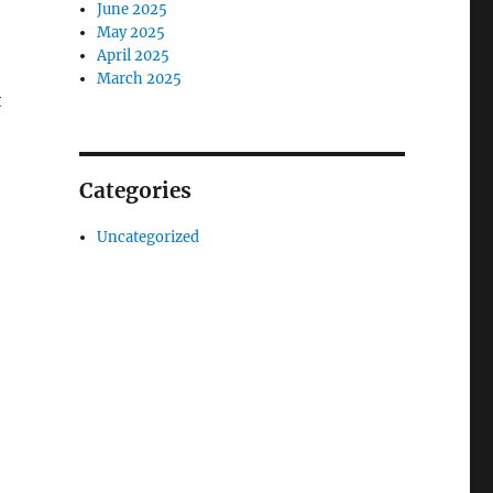
June 2025
May 2025
April 2025
March 2025
t
Categories
Uncategorized