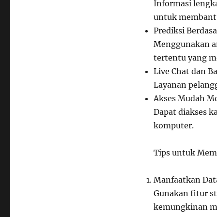
Informasi lengk
untuk membantu
Prediksi Berdas
Menggunakan ana
tertentu yang m
Live Chat dan B
Layanan pelangg
Akses Mudah Mel
Dapat diakses k
komputer.
Tips untuk Mem
Manfaatkan Data
Gunakan fitur s
kemungkinan me