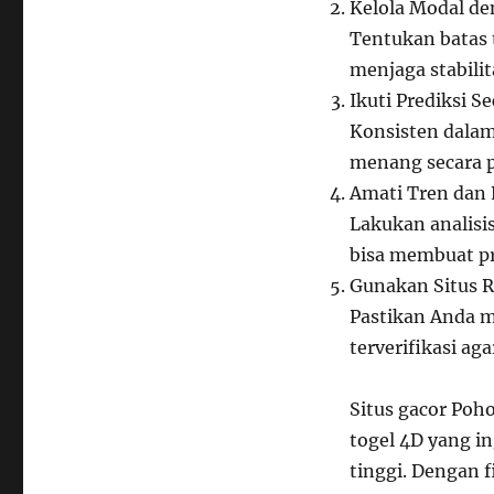
Kelola Modal de
Tentukan batas 
menjaga stabili
Ikuti Prediksi S
Konsisten dalam
menang secara p
Amati Tren dan 
Lakukan analisi
bisa membuat pre
Gunakan Situs R
Pastikan Anda m
terverifikasi ag
Situs gacor Poh
togel 4D yang i
tinggi. Dengan f