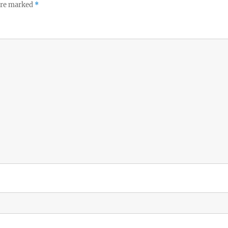
 are marked
*