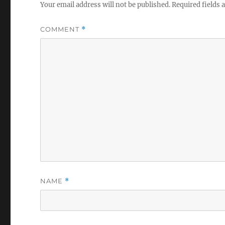
Your email address will not be published.
Required fields
COMMENT
*
NAME
*