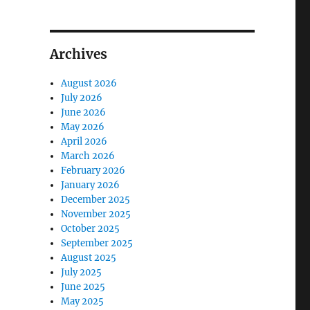
Archives
August 2026
July 2026
June 2026
May 2026
April 2026
March 2026
February 2026
January 2026
December 2025
November 2025
October 2025
September 2025
August 2025
July 2025
June 2025
May 2025