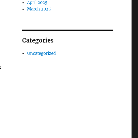
April 2025
March 2025
Categories
Uncategorized
k