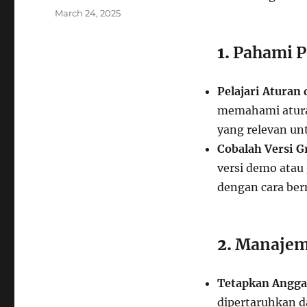
Posted
March 24, 2025
on
1.
Pahami 
Pelajari Aturan 
memahami aturan
yang relevan u
Cobalah Versi G
versi demo atau 
dengan cara ber
2.
Manajem
Tetapkan Angga
dipertaruhkan d