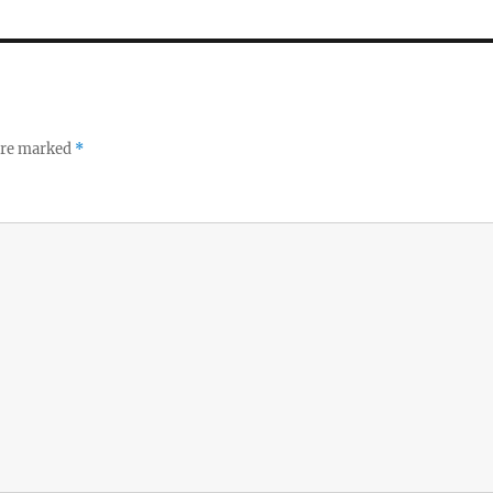
 are marked
*