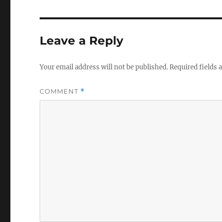
Leave a Reply
Your email address will not be published.
Required fields
COMMENT
*