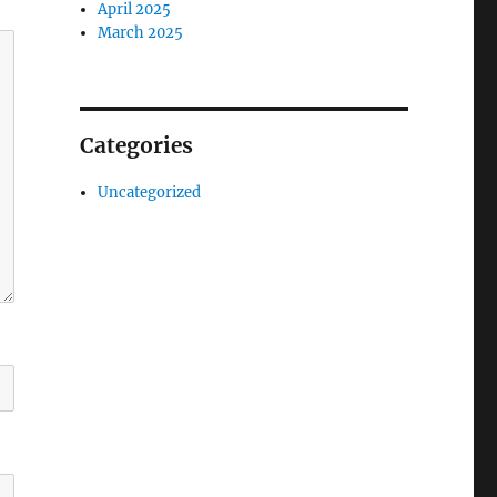
April 2025
March 2025
Categories
Uncategorized