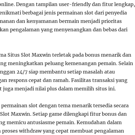
nline. Dengan tampilan user-friendly dan fitur lengkap,
nikmati berbagai jenis permainan slot dari penyedia
manan dan kenyamanan bermain menjadi prioritas
kan pengalaman yang menyenangkan dan bebas dari
a Situs Slot Maxwin terletak pada bonus menarik dan
yang meningkatkan peluang kemenangan pemain. Selain
langgan 24/7 siap membantu setiap masalah atau
an respons cepat dan ramah. Fasilitas transaksi yang
juga menjadi nilai plus dalam memilih situs ini.
 permainan slot dengan tema menarik tersedia secara
 Slot Maxwin. Setiap game dilengkapi fitur bonus dan
yang memicu antusiasme pemain. Kemudahan dalam
an proses withdraw yang cepat membuat pengalaman