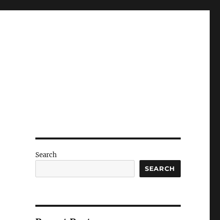
Search
SEARCH