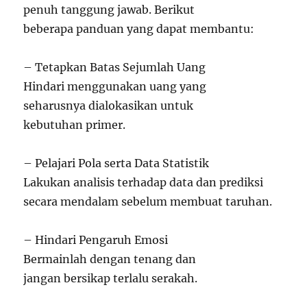
penuh tanggung jawab. Berikut
beberapa panduan yang dapat membantu:
– Tetapkan Batas Sejumlah Uang
Hindari menggunakan uang yang
seharusnya dialokasikan untuk
kebutuhan primer.
– Pelajari Pola serta Data Statistik
Lakukan analisis terhadap data dan prediksi
secara mendalam sebelum membuat taruhan.
– Hindari Pengaruh Emosi
Bermainlah dengan tenang dan
jangan bersikap terlalu serakah.