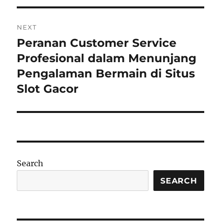
NEXT
Peranan Customer Service
Next
post:
Profesional dalam Menunjang
Pengalaman Bermain di Situs
Slot Gacor
Search
SEARCH