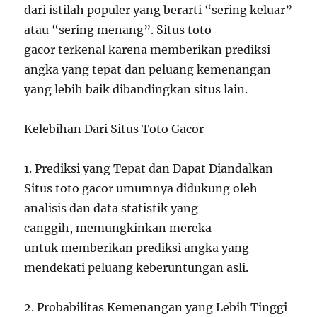
dari istilah populer yang berarti “sering keluar”
atau “sering menang”. Situs toto
gacor terkenal karena memberikan prediksi
angka yang tepat dan peluang kemenangan
yang lebih baik dibandingkan situs lain.
Kelebihan Dari Situs Toto Gacor
1. Prediksi yang Tepat dan Dapat Diandalkan
Situs toto gacor umumnya didukung oleh
analisis dan data statistik yang
canggih, memungkinkan mereka
untuk memberikan prediksi angka yang
mendekati peluang keberuntungan asli.
2. Probabilitas Kemenangan yang Lebih Tinggi