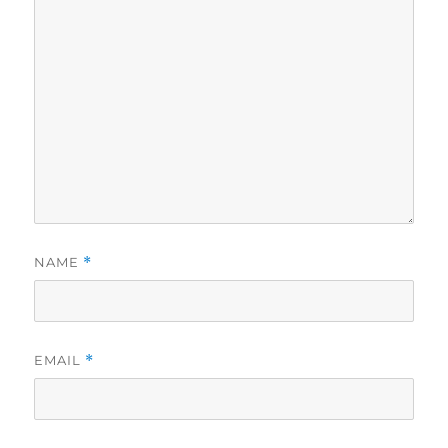
NAME
*
EMAIL
*