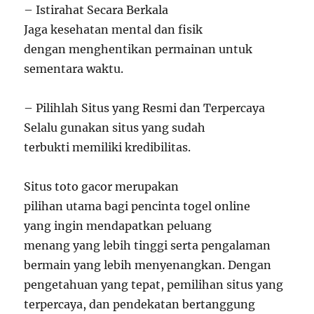
– Istirahat Secara Berkala
Jaga kesehatan mental dan fisik
dengan menghentikan permainan untuk
sementara waktu.
– Pilihlah Situs yang Resmi dan Terpercaya
Selalu gunakan situs yang sudah
terbukti memiliki kredibilitas.
Situs toto gacor merupakan
pilihan utama bagi pencinta togel online
yang ingin mendapatkan peluang
menang yang lebih tinggi serta pengalaman
bermain yang lebih menyenangkan. Dengan
pengetahuan yang tepat, pemilihan situs yang
terpercaya, dan pendekatan bertanggung