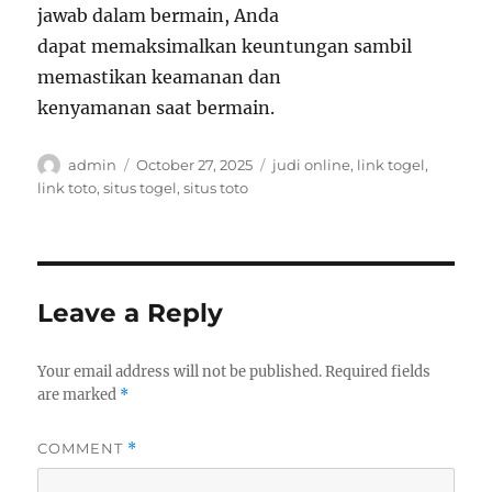
jawab dalam bermain, Anda
dapat memaksimalkan keuntungan sambil
memastikan keamanan dan
kenyamanan saat bermain.
Author
Posted
Tags
admin
October 27, 2025
judi online
,
link togel
,
on
link toto
,
situs togel
,
situs toto
Leave a Reply
Your email address will not be published.
Required fields
are marked
*
COMMENT
*