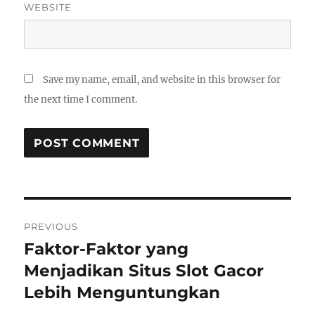
WEBSITE
Save my name, email, and website in this browser for
the next time I comment.
Post
PREVIOUS
navigation
Faktor-Faktor yang
Previous
post:
Menjadikan Situs Slot Gacor
Lebih Menguntungkan